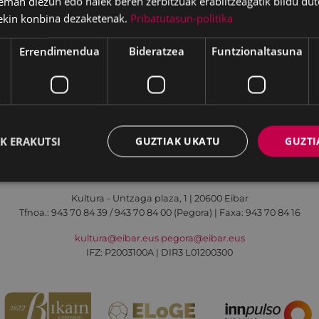
eman diezun edo haiek beren zerbitzuak erabiltzeagatik bildu dut
ekin konbina dezaketenak.
Pribatutasun-politika
Errendimendua
Bideratzea
Funtzionaltasuna
Irisgarritasuna
Kontaktua
Lege-oharra
K ERAKUTSI
GUZTIAK UKATU
GUZTI
Udalaren sare sozial guztiak
Kultura - Untzaga plaza, 1 | 20600 Eibar
Tfnoa.:
943 70 84 39 / 943 70 84 00 (Pegora)
| Faxa: 943 70 84 16
kultura@eibar.eus
pegora@eibar.eus
IFZ: P2003100A | DIR3 L01200300