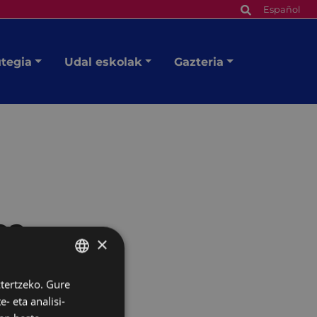
Español
utegia
Udal eskolak
Gazteria
oa
×
ztertzeko. Gure
BASQUE
- eta analisi-
SPANISH