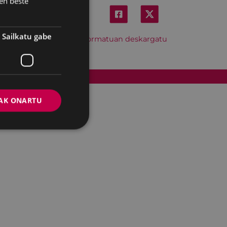
en beste
Sailkatu gabe
Hitzordu hau iCal formatuan deskargatu
Cookien politika
AK ONARTU