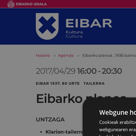
Hasiera
Agenda
Eibarko planoa , 1936 bain
2017/04/29
16:00
-
20:30
EIBAR 1937. 80 URTE TAILERRA
Eibarko planoa 
Webgune hon
UNTZAGA
Cookieak erabiltz
webgunearen erabi
Klarion-tailerra