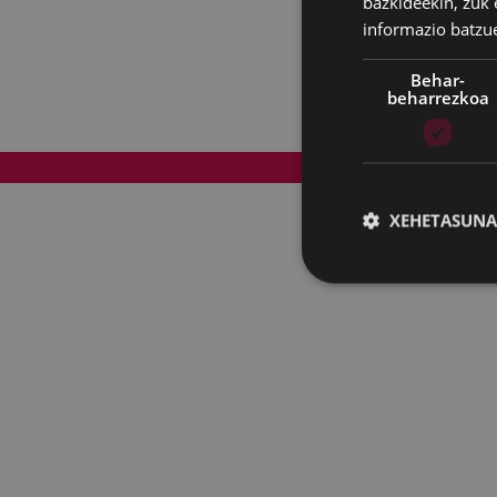
bazkideekin, zuk 
informazio batzu
Behar-
beharrezkoa
Web mapa
XEHETASUNA