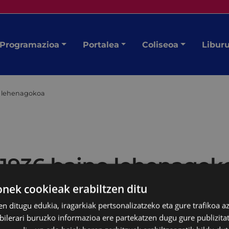
Programazioa
Portalea
Coliseoa
Libur
o lehenagokoa
, 1936 baino lehenagok
ek cookieak erabiltzen ditu
en ditugu edukia, iragarkiak pertsonalizatzeko eta gure trafikoa a
lerari buruzko informazioa ere partekatzen dugu gure publizitate