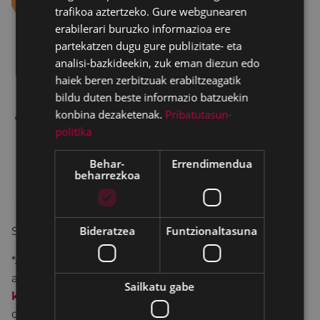
trafikoa aztertzeko. Gure webgunearen
erabilerari buruzko informazioa ere
partekatzen dugu gure publizitate- eta
analisi-bazkideekin, zuk eman diezun edo
haiek beren zerbitzuak erabiltzeagatik
bildu duten beste informazio batzuekin
konbina dezaketenak.
Pribatutasun-
politika
Behar-
Errendimendua
beharrezkoa
Bideratzea
Funtzionaltasuna
Sarrera: 5 €
*Aldez aurretik, COLISEO antzokiko leihatilan,
astelehen eta ostiraletan 17:30etik 19:30era eta
Sailkatu gabe
kutxabank
en, eta antzokiko leihatilan hasi baino
ordubete lehenago eskura daitezke.