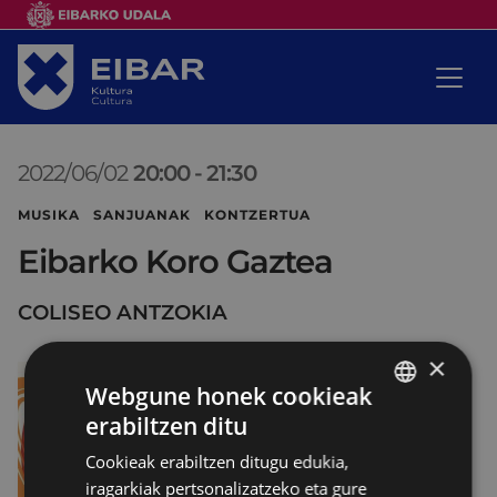
2022/06/02
20:00
-
21:30
MUSIKA SANJUANAK KONTZERTUA
Eibarko Koro Gaztea
COLISEO ANTZOKIA
×
Webgune honek cookieak
erabiltzen ditu
BASQUE
Cookieak erabiltzen ditugu edukia,
SPANISH
iragarkiak pertsonalizatzeko eta gure