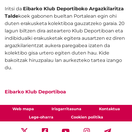
Iritsi da
Eibarko Klub Deportiboko Argazkilaritza
Talde
koek gabonen bueltan Portalean egin ohi
duten erakusketa kolektiboa gauzatzeko garaia. 20
lagun biltzen dira asteartero Klub Deportiboan eta
indibidualki erakusketak egitera ausartzen ez diren
argazkilarientzat aukera paregabea izaten da
kolektibo gisa urtero egiten duten hau. Kide
bakoitzak hiruzpalau lan aurkezteko tartea izango
du.
Eibarko Klub Deportiboa
Web mapa
Irisgarritasuna
Kontaktua
Lege-oharra
Cookien politika