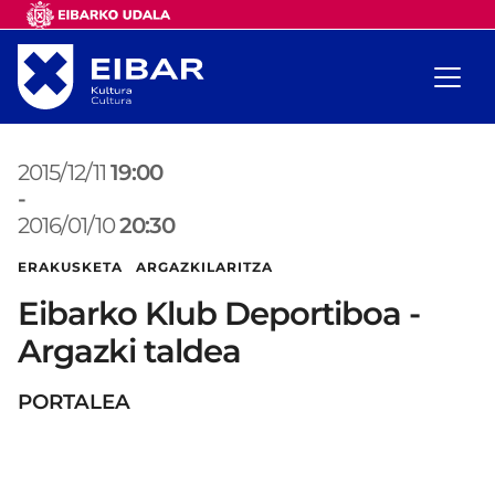
2015/12/11
19:00
-
2016/01/10
20:30
ERAKUSKETA ARGAZKILARITZA
Eibarko Klub Deportiboa -
Argazki taldea
PORTALEA