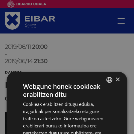
2019/06/11
20:00
-
2019/06/14
21:30
DANTZA
×
Eibarko dantza garaikide
Webgune honek cookieak
erabiltzen ditu
BASQUE
COLISEO ANTZOKIA
Cookieak erabiltzen ditugu edukia,
SPANISH
iragarkiak pertsonalizatzeko eta gure
trafikoa aztertzeko. Gure webgunearen
erabilerari buruzko informazioa ere
partekatzen dugu gure publizitate- eta