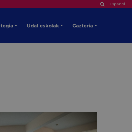
Español
utegia
Udal eskolak
Gazteria