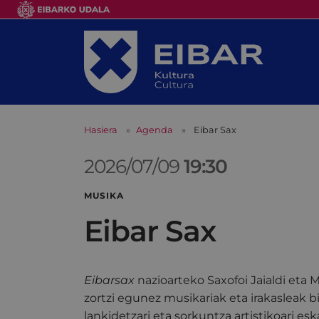
Hasiera
Agenda
Eibar Sax
2026/07/09
19:30
MUSIKA
Eibar Sax
Eibarsax
nazioarteko Saxofoi Jaialdi eta M
zortzi egunez musikariak eta irakasleak bi
lankidetzari eta sorkuntza artistikoari es