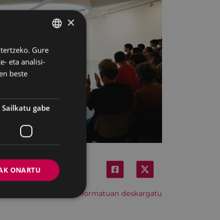
×
ztertzeko. Gure
BASQUE
- eta analisi-
SPANISH
en beste
Sailkatu gabe
AK ONARTU
Hitzordu hau iCal formatuan deskargatu