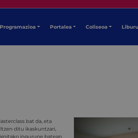
Programazioa
Portalea
Coliseoa
Libur
asterclass bat da, eta
ltzen ditu ikaskuntzari,
kainitako ingurune batean.