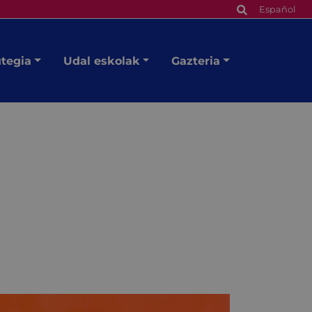
Español
utegia
Udal eskolak
Gazteria