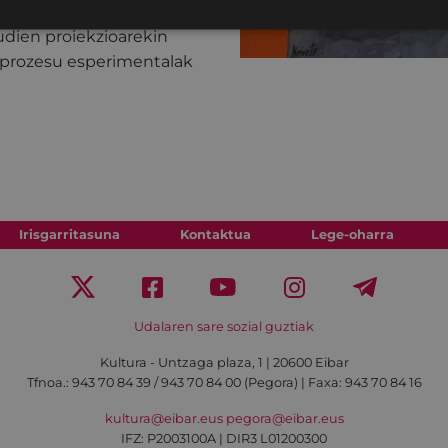
rudien proiekzioarekin
n-prozesu esperimentalak
Irisgarritasuna
Kontaktua
Lege-oharra
Udalaren sare sozial guztiak
Kultura - Untzaga plaza, 1 | 20600 Eibar
Tfnoa.:
943 70 84 39 / 943 70 84 00 (Pegora)
| Faxa: 943 70 84 16
kultura@eibar.eus
pegora@eibar.eus
IFZ: P2003100A | DIR3 L01200300