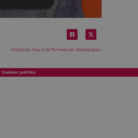
Hitzordu hau iCal formatuan deskargatu
Cookien politika