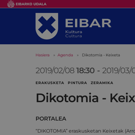
Hasiera
Agenda
Dikotomia - Keixeta
2019/02/08
18:30
-
2019/03/
ERAKUSKETA PINTURA ZERAMIKA
Dikotomia - Kei
PORTALEA
“DIKOTOMIA” eraskusketan Keixetak (Arro