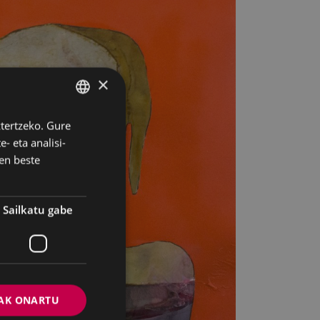
×
ztertzeko. Gure
BASQUE
- eta analisi-
SPANISH
en beste
Sailkatu gabe
AK ONARTU