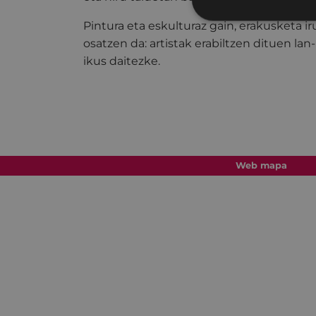
Pintura eta eskulturaz gain, erakusketa i
osatzen da: artistak erabiltzen dituen la
ikus daitezke.
Web mapa