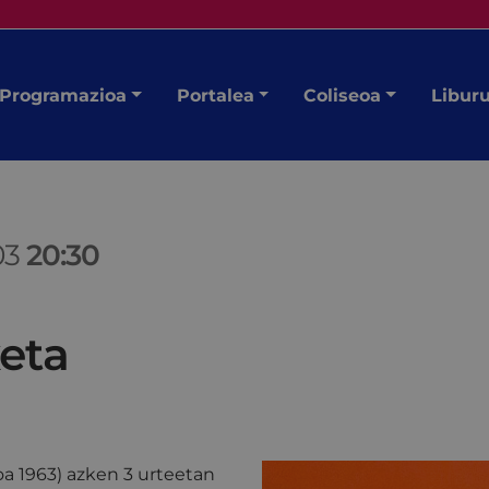
Programazioa
Portalea
Coliseoa
Libur
03
20:30
xeta
a 1963) azken 3 urteetan