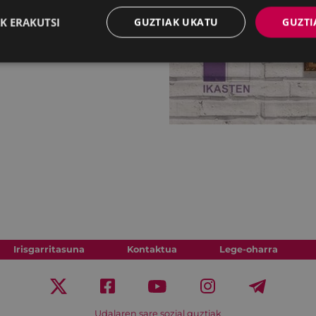
K ERAKUTSI
GUZTIAK UKATU
GUZTI
Irisgarritasuna
Kontaktua
Lege-oharra
Udalaren sare sozial guztiak