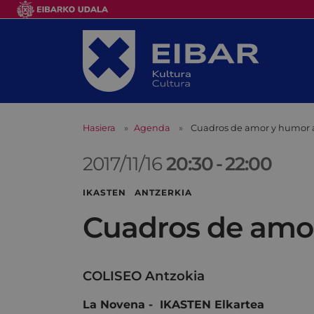
Hasiera
Agenda
Cuadros de amor y humor a
2017/11/16
20:30
-
22:00
IKASTEN ANTZERKIA
Cuadros de amor
COLISEO Antzokia
La Novena - IKASTEN Elkartea