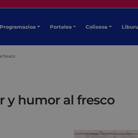
Programazioa
Portalea
Coliseoa
Libur
l fresco
 y humor al fresco