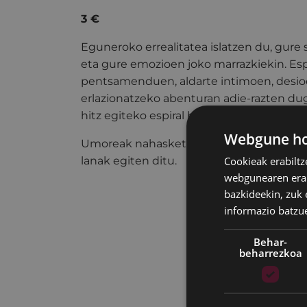
3 €
Eguneroko errealitatea islatzen du, gur
eta gure emozioen joko marrazkiekin. Esp
pentsamenduen, aldarte intimoen, desio
erlazionatzeko abenturan adie-razten du
hitz egiteko espiral batean gurutzatzen di
Webgune hon
Umoreak nahasketa, estilo bateratzaile e
Cookieak erabiltz
lanak egiten ditu.
webgunearen erabi
bazkideekin, zuk 
informazio batzu
Behar-
beharrezkoa