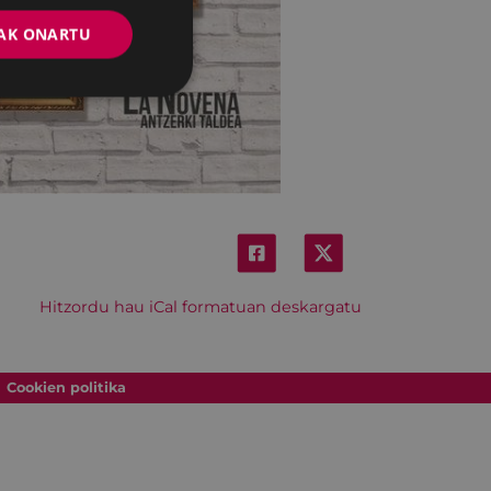
AK ONARTU
Hitzordu hau iCal formatuan deskargatu
Cookien politika