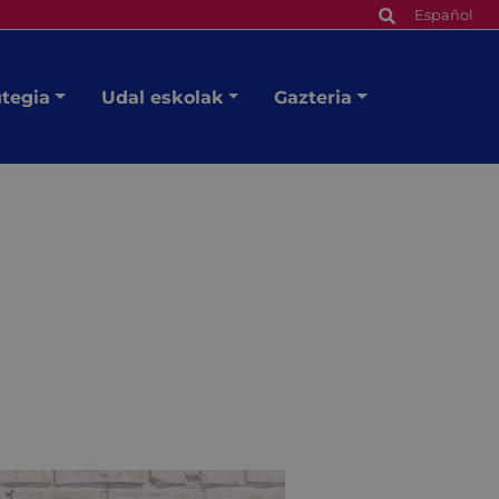
Español
utegia
Udal eskolak
Gazteria