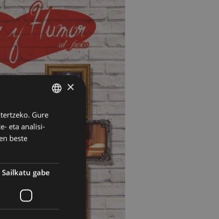
×
ztertzeko. Gure
BASQUE
- eta analisi-
SPANISH
en beste
Sailkatu gabe