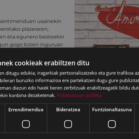
e sentimenduen usainekin
erotako plazeraren,
en eta egunero besteekin
gun gogo bizien inguruan
ren elkarrizketak.
ek cookieak erabiltzen ditu
ta komunikazio garraio
en ditugu edukia, iragarkiak pertsonalizatzeko eta gure trafikoa a
lerari buruzko informazioa ere partekatzen dugu gure publizitate
eman diezun edo haiek beren zerbitzuak erabiltzeagatik bildu dut
ekin konbina dezaketenak.
Pribatutasun-politika
Errendimendua
Bideratzea
Funtzionaltasuna