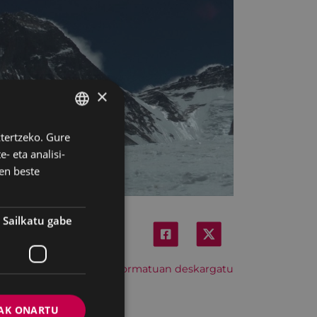
NOIA
×
ztertzeko. Gure
BASQUE
- eta analisi-
SPANISH
en beste
Sailkatu gabe
Hitzordu hau iCal formatuan deskargatu
AK ONARTU