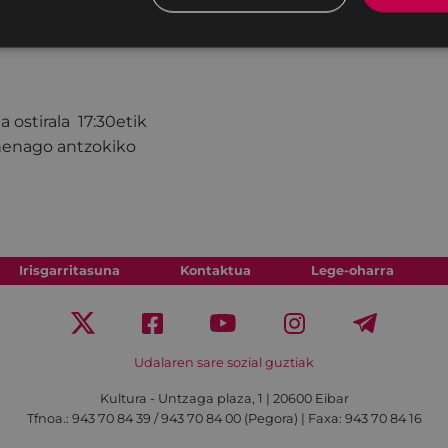
 ostirala 17:30etik
ehenago antzokiko
Irisgarritasuna
Kontaktua
Lege-oharra
Udalaren sare sozial guztiak
Kultura - Untzaga plaza, 1 | 20600 Eibar
Tfnoa.:
943 70 84 39 / 943 70 84 00 (Pegora)
| Faxa: 943 70 84 16