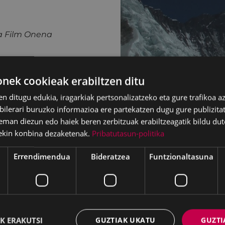
ETA
ra Film Onena
ek cookieak erabiltzen ditu
en ditugu edukia, iragarkiak pertsonalizatzeko eta gure trafikoa a
lerari buruzko informazioa ere partekatzen dugu gure publizitate
eman diezun edo haiek beren zerbitzuak erabiltzeagatik bildu dut
 Onena
ekin konbina dezaketenak.
Pribatutasun-politika
Errendimendua
Bideratzea
Funtzionaltasuna
K ERAKUTSI
GUZTIAK UKATU
GUZTI