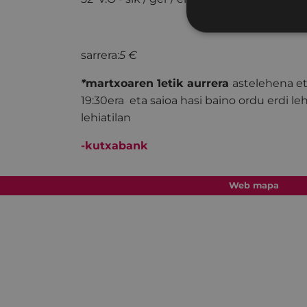
sarrera:
5 €
*
martxoaren 1etik aurrera
astelehena eta
19:30era eta saioa hasi baino ordu erdi l
lehiatilan
-
kutxabank
Web mapa