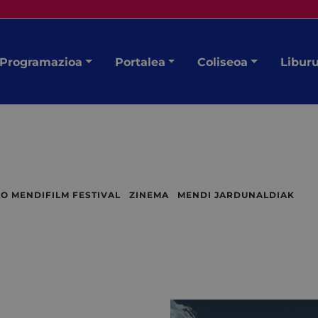
Programazioa
Portalea
Coliseoa
Libur
O MENDIFILM FESTIVAL ZINEMA MENDI JARDUNALDIAK