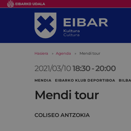
Hasiera
Agenda
Mendi tour
2021/03/10
18:30
-
20:00
MENDIA EIBARKO KLUB DEPORTIBOA BILBA
Mendi tour
COLISEO ANTZOKIA