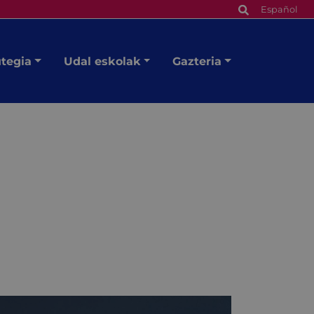
Español
utegia
Udal eskolak
Gazteria