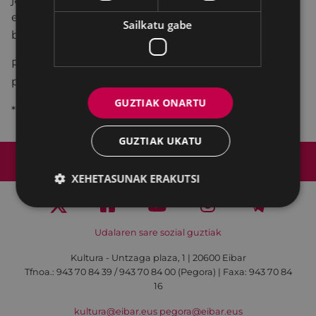
esperientziak hartzen ditugun,
ama lurrera
,
Sailkatu gabe
bizitzaren amaierara arte gidari izango duguna.
Pintura esperientzia gisa, prozesurako joko teoriko
praktikoegia.
GUZTIAK ONARTU
*asteartetik igandera, 18:30 - 20:30
GUZTIAK UKATU
Web mapa
Irisgarritasuna
Kontaktua
Lege-oharra
Cookien politika
XEHETASUNAK ERAKUTSI
Udalaren sare sozial guztiak
Kultura - Untzaga plaza, 1 | 20600 Eibar
Tfnoa.:
943 70 84 39 / 943 70 84 00 (Pegora)
| Faxa: 943 70 84
16
kultura@eibar.eus
pegora@eibar.eus