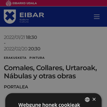
2022/01/21
18:30
-
2022/02/20
20:30
ERAKUSKETA PINTURA
Comales, Collares, Urtaroak,
Nábulas y otras obras
PORTALEA
×
Webgune honek cookieak