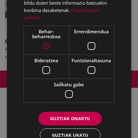
bildu duten beste informazio batzuekin
konbina dezaketenak.
Pribatutasun-
politika
Behar-
Errendimendua
beharrezkoa
Eibarko Txirrindularitza Elkartea
ri eskainitako
kontzertua, tradizionalki txirrindularitzari lotutako
musikarekin.
Bideratzea
Funtzionaltasuna
Web mapa
Irisgarritasuna
Kontaktua
Lege-oharra
Cookien politika
Sailkatu gabe
Udalaren sare sozial guztiak
GUZTIAK ONARTU
Kultura - Untzaga plaza, 1 | 20600 Eibar
Tfnoa.:
943 70 84 39 / 943 70 84 00 (Pegora)
| Faxa: 943 70 84
16
GUZTIAK UKATU