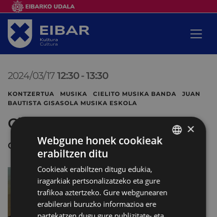
2024/03/17
12:30
-
13:30
KONTZERTUA MUSIKA CIELITO MUSIKA BANDA JUAN
BAUTISTA GISASOLA MUSIKA ESKOLA
Cielito musika banda
×
Webgune honek cookieak
COLISEO ANTZOKIA
erabiltzen ditu
BASQUE
Cookieak erabiltzen ditugu edukia,
SPANISH
iragarkiak pertsonalizatzeko eta gure
trafikoa aztertzeko. Gure webgunearen
erabilerari buruzko informazioa ere
partekatzen dugu gure publizitate- eta