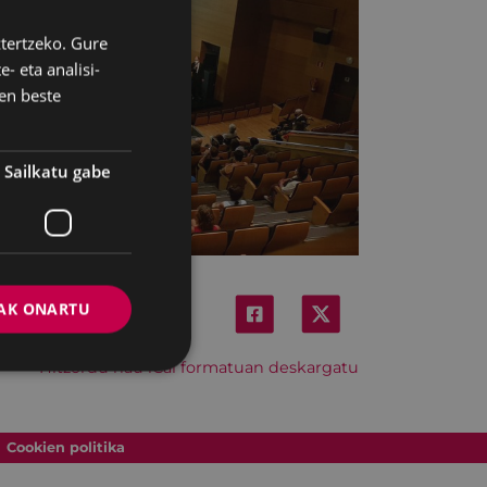
ztertzeko. Gure
BASQUE
- eta analisi-
SPANISH
en beste
Sailkatu gabe
AK ONARTU
Hitzordu hau iCal formatuan deskargatu
Cookien politika