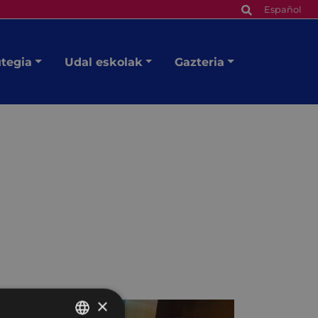
Español
utegia
Udal eskolak
Gazteria
×