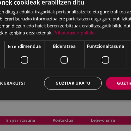
ek cookieak erabiltzen ditu
en ditugu edukia, iragarkiak pertsonalizatzeko eta gure trafikoa a
lerari buruzko informazioa ere partekatzen dugu gure publizitate
eman diezun edo haiek beren zerbitzuak erabiltzeagatik bildu dut
ekin konbina dezaketenak.
Pribatutasun-politika
Errendimendua
Bideratzea
Funtzionaltasuna
K ERAKUTSI
GUZTIAK UKATU
GUZTI
Irisgarritasuna
Kontaktua
Lege-oharra