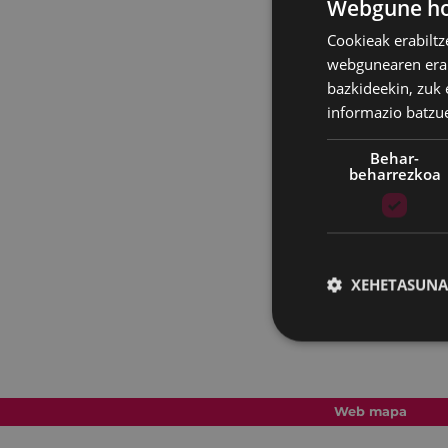
Webgune hon
Cookieak erabiltz
webgunearen erabi
bazkideekin, zuk 
informazio batzu
Behar-
beharrezkoa
XEHETASUNA
Web mapa