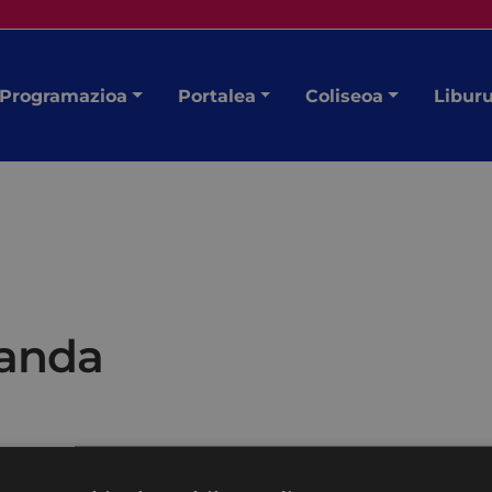
Programazioa
Portalea
Coliseoa
Libur
banda