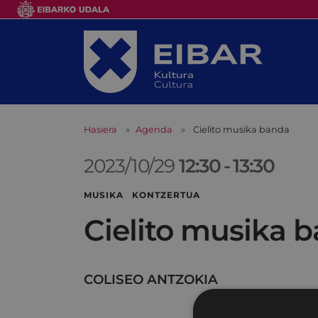
Hasiera
Agenda
Cielito musika banda
2023/10/29
12:30
-
13:30
MUSIKA KONTZERTUA
Cielito musika 
COLISEO ANTZOKIA