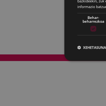
bazkideekin, zuk 
informazio batzu
Behar-
beharrezkoa
XEHETASUNA
Web mapa