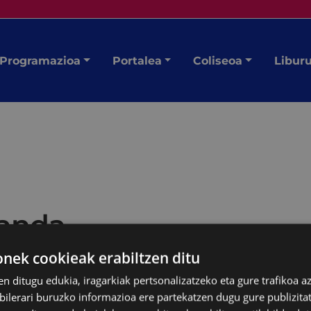
Programazioa
Portalea
Coliseoa
Libur
banda
ek cookieak erabiltzen ditu
en ditugu edukia, iragarkiak pertsonalizatzeko eta gure trafikoa a
lerari buruzko informazioa ere partekatzen dugu gure publizitate