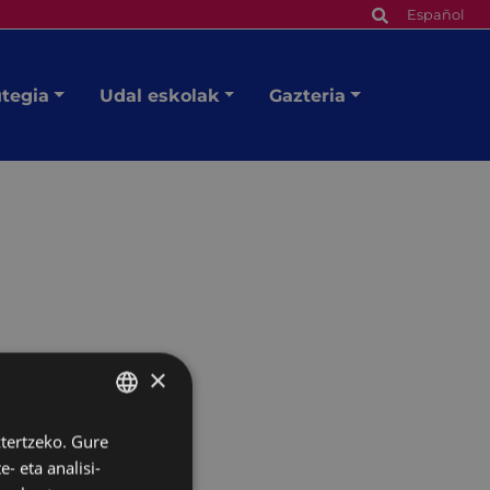
Español
utegia
Udal eskolak
Gazteria
×
ztertzeko. Gure
BASQUE
- eta analisi-
SPANISH