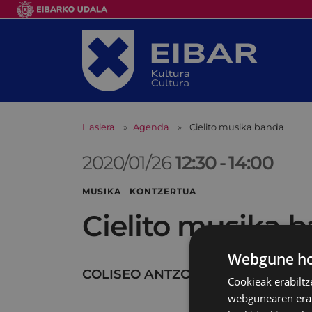
Hasiera
Agenda
Cielito musika banda
2020/01/26
12:30
-
14:00
MUSIKA KONTZERTUA
Cielito musika 
Webgune hon
COLISEO ANTZOKIA
Cookieak erabiltz
webgunearen erabi