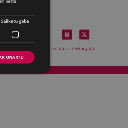
en beste
Sailkatu gabe
Hitzordu hau iCal formatuan deskargatu
AK ONARTU
Cookien politika