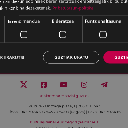
eman diezun edo haiek beren zerbitzuak erabiltzeagatik bildu dut
ekin konbina dezaketenak.
Pribatutasun-politika
Errendimendua
Bideratzea
Funtzionaltasuna
K ERAKUTSI
GUZTIAK UKATU
GUZTI
Irisgarritasuna
Kontaktua
Lege-oharra
Udalaren sare sozial guztiak
Kultura - Untzaga plaza, 1 | 20600 Eibar
Tfnoa.:
943 70 84 39 / 943 70 84 00 (Pegora)
| Faxa: 943 70 84 16
kultura@eibar.eus
pegora@eibar.eus
IFZ: P2003100A | DIR3 L01200300