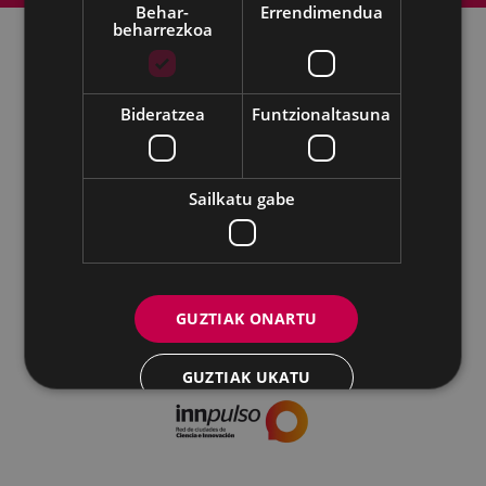
Behar-
Errendimendua
beharrezkoa
Udalaren sare sozial guztiak
Bideratzea
Funtzionaltasuna
Kultura - Untzaga plaza, 1 | 20600 Eibar
Tfnoa.:
943 70 84 39 / 943 70 84 00 (Pegora)
| Faxa: 943 70 84
16
Sailkatu gabe
kultura@eibar.eus
pegora@eibar.eus
IFZ: P2003100A | DIR3 L01200300
GUZTIAK ONARTU
GUZTIAK UKATU
XEHETASUNAK ERAKUTSI