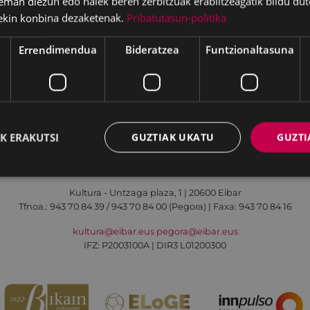
eman diezun edo haiek beren zerbitzuak erabiltzeagatik bildu dut
ekin konbina dezaketenak.
Pribatutasun-politika
Errendimendua
Bideratzea
Funtzionaltasuna
Irisgarritasuna
Kontaktua
Lege-oharra
K ERAKUTSI
GUZTIAK UKATU
GUZTI
Udalaren sare sozial guztiak
Kultura - Untzaga plaza, 1 | 20600 Eibar
Tfnoa.:
943 70 84 39 / 943 70 84 00 (Pegora)
| Faxa: 943 70 84 16
kultura@eibar.eus
pegora@eibar.eus
IFZ: P2003100A | DIR3 L01200300