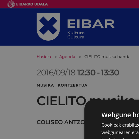
Hasiera
Agenda
CIELITO musika banda
2016/09/18
12:30
-
13:30
MUSIKA KONTZERTUA
CIELITO musika
Webgune hon
COLISEO ANTZOKIA
Cookieak erabiltz
webgunearen erabi