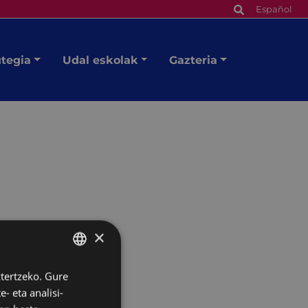
Español
utegia
Udal eskolak
Gazteria
×
ztertzeko. Gure
BASQUE
- eta analisi-
SPANISH