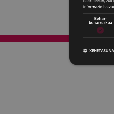
bazkideekin, zuk 
informazio batzu
Behar-
beharrezkoa
Web mapa
XEHETASUNA