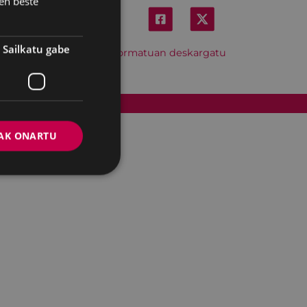
en beste
Sailkatu gabe
Hitzordu hau iCal formatuan deskargatu
Cookien politika
AK ONARTU