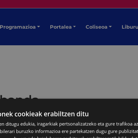
Programazioa
Portalea
Coliseoa
Libur
 banda
ek cookieak erabiltzen ditu
en ditugu edukia, iragarkiak pertsonalizatzeko eta gure trafikoa a
lerari buruzko informazioa ere partekatzen dugu gure publizitate