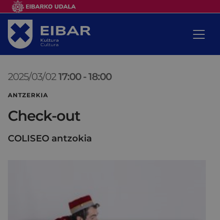
2025/03/02
17:00
-
18:00
ANTZERKIA
Check-out
COLISEO antzokia