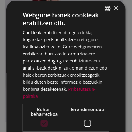
×
Webgune honek cookieak
erabiltzen ditu
BASQUE
Cookieak erabiltzen ditugu edukia,
SPANISH
iragarkiak pertsonalizatzeko eta gure
trafikoa aztertzeko. Gure webgunearen
erabilerari buruzko informazioa ere
partekatzen dugu gure publizitate- eta
analisi-bazkideekin, zuk eman diezun edo
haiek beren zerbitzuak erabiltzeagatik
bildu duten beste informazio batzuekin
konbina dezaketenak.
Pribatutasun-
politika
Behar-
Errendimendua
beharrezkoa