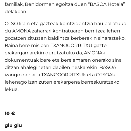
familiak, Benidormen egoitza duen “BASOA Hotela”
delakoan.
OTSO lirain eta gazteak kointzidentzia hau baliatuko
du AMONA zaharrari kontratuaren berritzea lehen
gozatzen zituzten baldintza berberekin sinarazteko.
Baina bere misioan TXANOGORRITXU gazte
erakargarriarekin gurutzatuko da, AMONAk
dokumentuak bere eta bere amaren onerako sina
ditzan ahaleginetan dabilen neskarekin. BASOA
izango da baita TXANOGORRITXUk eta OTSOAk
lehenago izan zuten erakarpena berreskuratzeko
lekua.
10 €
glu glu