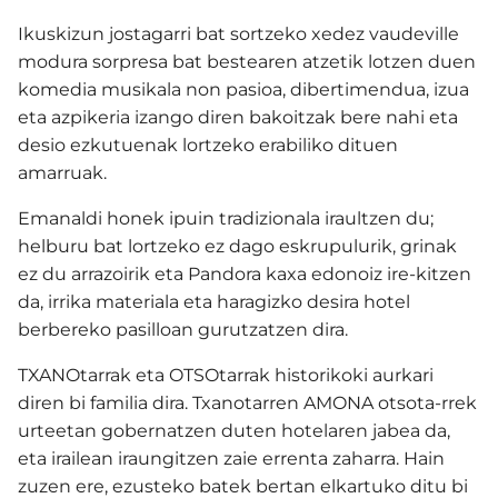
Ikuskizun jostagarri bat sortzeko xedez vaudeville
modura sorpresa bat bestearen atzetik lotzen duen
komedia musikala non pasioa, dibertimendua, izua
eta azpikeria izango diren bakoitzak bere nahi eta
desio ezkutuenak lortzeko erabiliko dituen
amarruak.
Emanaldi honek ipuin tradizionala iraultzen du;
helburu bat lortzeko ez dago eskrupulurik, grinak
ez du arrazoirik eta Pandora kaxa edonoiz ire-kitzen
da, irrika materiala eta haragizko desira hotel
berbereko pasilloan gurutzatzen dira.
TXANOtarrak eta OTSOtarrak historikoki aurkari
diren bi familia dira. Txanotarren AMONA otsota-rrek
urteetan gobernatzen duten hotelaren jabea da,
eta irailean iraungitzen zaie errenta zaharra. Hain
zuzen ere, ezusteko batek bertan elkartuko ditu bi