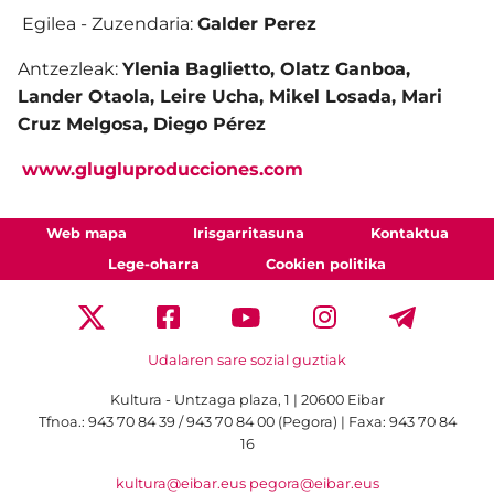
Egilea - Zuzendaria:
Galder Perez
Antzezleak:
Ylenia Baglietto, Olatz Ganboa,
Lander Otaola, Leire Ucha, Mikel Losada, Mari
Cruz Melgosa, Diego Pérez
www.glugluproducciones.com
Web mapa
Irisgarritasuna
Kontaktua
Lege-oharra
Cookien politika
Udalaren sare sozial guztiak
Kultura - Untzaga plaza, 1 | 20600 Eibar
Tfnoa.:
943 70 84 39 / 943 70 84 00 (Pegora)
| Faxa: 943 70 84
16
kultura@eibar.eus
pegora@eibar.eus