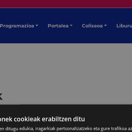
Programazioa
Portalea
Coliseoa
Libur
k
ek cookieak erabiltzen ditu
en ditugu edukia, iragarkiak pertsonalizatzeko eta gure trafikoa a