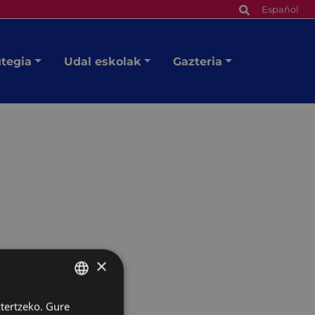
Español
utegia
Udal eskolak
Gazteria
×
ztertzeko. Gure
BASQUE