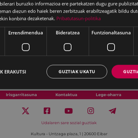
lerari buruzko informazioa ere partekatzen dugu gure publizitate
eman diezun edo haiek beren zerbitzuak erabiltzeagatik bildu dut
ekin konbina dezaketenak.
Pribatutasun-politika
Errendimendua
Bideratzea
Funtzionaltasuna
K ERAKUTSI
GUZTIAK UKATU
GUZTI
Irisgarritasuna
Kontaktua
Lege-oharra
Udalaren sare sozial guztiak
Kultura - Untzaga plaza, 1 | 20600 Eibar