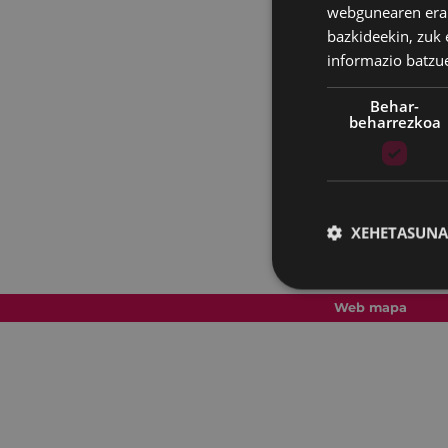
webgunearen erabi
bazkideekin, zuk 
informazio batzu
Behar-
beharrezkoa
XEHETASUNA
Web mapa