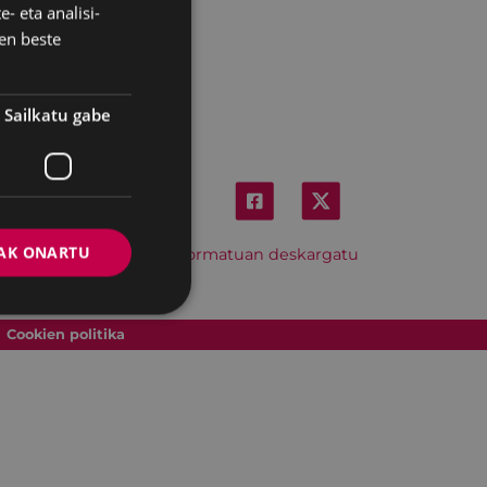
- eta analisi-
SPANISH
en beste
Sailkatu gabe
AK ONARTU
Hitzordu hau iCal formatuan deskargatu
Cookien politika