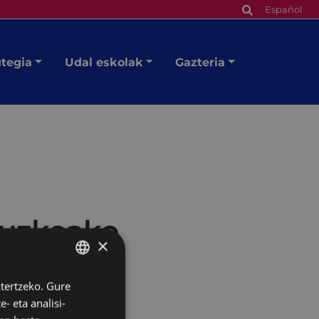
Español
utegia
Udal eskolak
Gazteria
ipuzkoako
×
ztertzeko. Gure
BASQUE
- eta analisi-
SPANISH