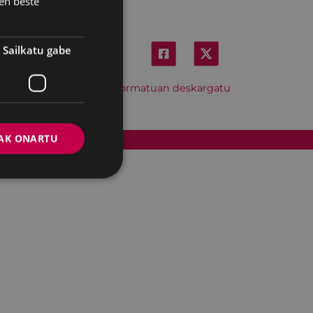
en beste
Sailkatu gabe
Hitzordu hau iCal formatuan deskargatu
AK ONARTU
Cookien politika