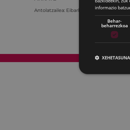
bazkideekin, zuk 
informazio batzu
Antolatzailea: Eibarko Klub Deportiboa
Behar-
beharrezkoa
XEHETASUNA
Web mapa