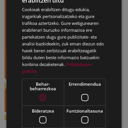
erabiltzen ditu
BASQUE
Cookieak erabiltzen ditugu edukia,
SPANISH
iragarkiak pertsonalizatzeko eta gure
trafikoa aztertzeko. Gure webgunearen
erabilerari buruzko informazioa ere
partekatzen dugu gure publizitate- eta
analisi-bazkideekin, zuk eman diezun edo
haiek beren zerbitzuak erabiltzeagatik
bildu duten beste informazio batzuekin
konbina dezaketenak.
Pribatutasun-
politika
Behar-
Errendimendua
beharrezkoa
Bideratzea
Funtzionaltasuna