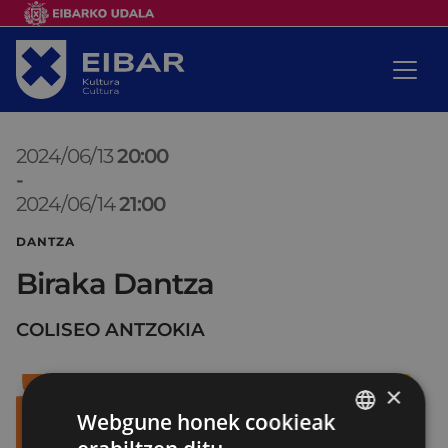
2024/06/13
20:00
-
2024/06/14
21:00
DANTZA
Biraka Dantza
COLISEO ANTZOKIA
×
Webgune honek cookieak