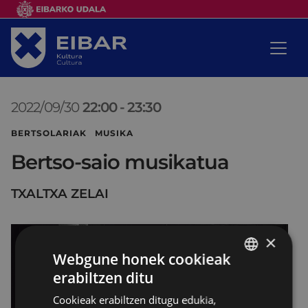
2022/09/30
22:00
-
23:30
BERTSOLARIAK MUSIKA
Bertso-saio musikatua
TXALTXA ZELAI
×
Webgune honek cookieak
erabiltzen ditu
BASQUE
Cookieak erabiltzen ditugu edukia,
SPANISH