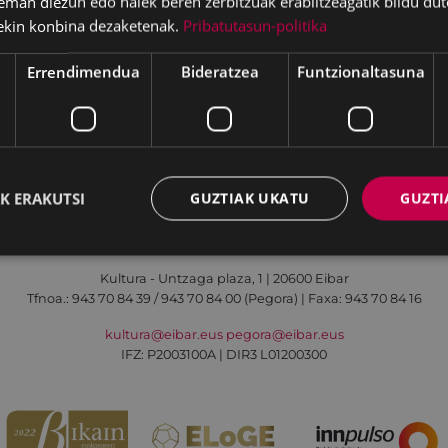
eman diezun edo haiek beren zerbitzuak erabiltzeagatik bildu dut
arpako gunea bazkari
ekin konbina dezaketenak.
Pribatutasun-politika
araren arnasgune izatea
Errendimendua
Bideratzea
Funtzionaltasuna
Irisgarritasuna
Kontaktua
Lege-oharra
K ERAKUTSI
GUZTIAK UKATU
GUZTI
Udalaren sare sozial guztiak
Kultura - Untzaga plaza, 1 | 20600 Eibar
Tfnoa.:
943 70 84 39 / 943 70 84 00 (Pegora)
| Faxa: 943 70 84 16
kultura@eibar.eus
pegora@eibar.eus
IFZ: P2003100A | DIR3 L01200300