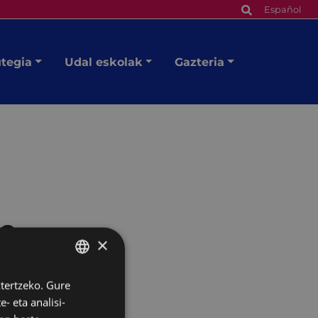
Español
utegia
Udal eskolak
Gazteria
ne
×
ztertzeko. Gure
BASQUE
- eta analisi-
SPANISH