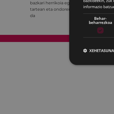
bazkideekin, zuk 
bazkari herrikoia egongo da. Helburua k
informazio batzu
tartean eta ondorengo ekitaldietan eusk
da
Behar-
beharrezkoa
Web mapa
XEHETASUNA