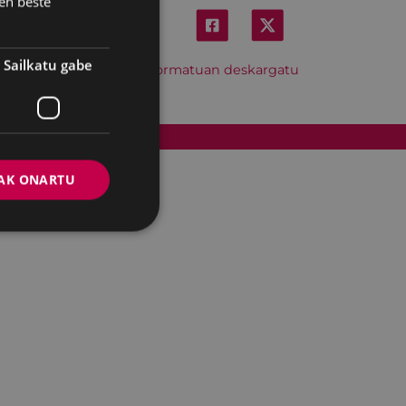
en beste
Sailkatu gabe
Hitzordu hau iCal formatuan deskargatu
Cookien politika
AK ONARTU