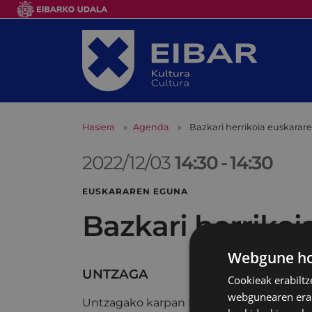
Hasiera
Agenda
Bazkari herrikoia euskara
2022/12/03
14:30
-
14:30
EUSKARAREN EGUNA
Bazkari herriko
Webgune hon
UNTZAGA
Cookieak erabiltz
webgunearen erabi
Untzagako karpan Euskaraz boteprontoan