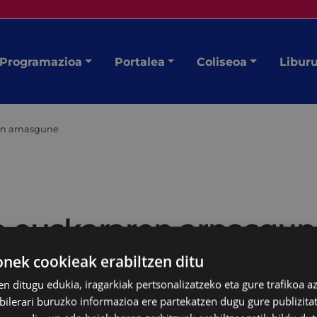
Programazioa
Portalea
Coliseoa
Libur
ren arnasgune
ia euskararen arnasgu
ek cookieak erabiltzen ditu
en ditugu edukia, iragarkiak pertsonalizatzeko eta gure trafikoa a
lerari buruzko informazioa ere partekatzen dugu gure publizitate
 taldeak antolatuta