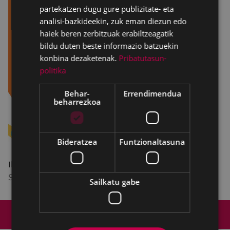
partekatzen dugu gure publizitate- eta
analisi-bazkideekin, zuk eman diezun edo
haiek beren zerbitzuak erabiltzeagatik
bildu duten beste informazio batzuekin
konbina dezaketenak.
Pribatutasun-
politika
Behar-
Errendimendua
beharrezkoa
Bideratzea
Funtzionaltasuna
Ikasturte
amaierako
ikuskizuna.
Sarrera:
3
€
Sailkatu gabe
Web mapa
Irisgarritasuna
Kontaktua
Lege-oharra
Cookien politika