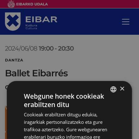
2024/06/08
19:00
-
20:30
DANTZA
Ballet Eibarrés
×
COLISEO ANTZOKIA
Webgune honek cookieak
erabiltzen ditu
BASQUE
Cookieak erabiltzen ditugu edukia,
SPANISH
iragarkiak pertsonalizatzeko eta gure
trafikoa aztertzeko. Gure webgunearen
erabilerari buruzko informazioa ere