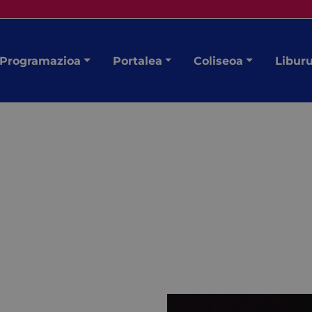
Programazioa
Portalea
Coliseoa
Libur