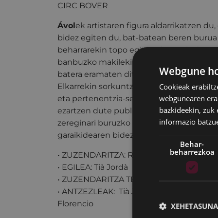
CIRC BOVER
Ávol
ek artistaren figura aldarrikatzen du,
bidez egiten du, bat-batean beren buru
beharrarekin topo egiten dutenak. Geror
banbuzko makilekin eta sokekin sortuta
Webgune hon
batera eramaten ditu.
Cookieak erabiltz
Elkarrekin sorkuntza artistikoa aztertzen
webgunearen erabi
eta pertenentzia-sentimenduaren inguruk
bazkideekin, zuk 
ezartzen dute publikoarekin. Obra kultu
informazio batzu
zereginari buruzko adierazpen komikoa e
garaikidearen bidez.
Behar-
beharrezkoa
• ZUZENDARITZA: Roberto Magro
• EGILEA: Tià Jordà
• ZUZENDARITZA TEKNIKOA:Poema Müh
• ANTZEZLEAK: Tià Jordà, Carla Fontes, A
Florencio
XEHETASUNA