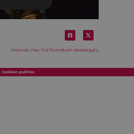
Hitzordu hau iCal formatuan deskargatu
Cookien politika