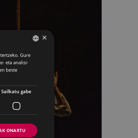
×
ztertzeko. Gure
BASQUE
- eta analisi-
SPANISH
en beste
Sailkatu gabe
AK ONARTU