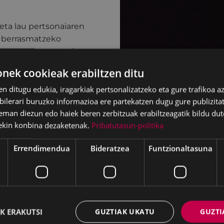
 eta lau pertsonaiaren
a berrasmatzeko
a sortutako egoerak
ko eszena-unibertso
ek cookieak erabiltzen ditu
en ditugu edukia, iragarkiak pertsonalizatzeko eta gure trafikoa a
 dute eta identitatearen
lerari buruzko informazioa ere partekatzen dugu gure publizitate
o elkarrizketa bat
eman diezun edo haiek beren zerbitzuak erabiltzeagatik bildu dut
rak gaur egun duen
ekin konbina dezaketenak.
Pribatutasun-politika
ta gogoetatsua da, zirku
Errendimendua
Bideratzea
Funtzionaltasuna
lenberg
driano de Carvalho, Marc
K ERAKUTSI
GUZTIAK UKATU
GUZTI