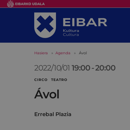
Hasiera
Agenda
Ávol
2022/10/01
19:00
-
20:00
CIRCO TEATRO
Ávol
Errebal Plazia