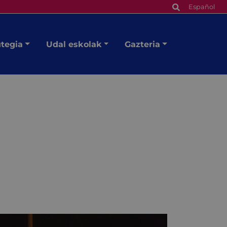
Español
utegia
Udal eskolak
Gazteria