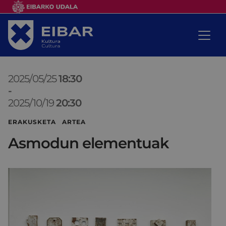
2025/05/25
18:30
-
2025/10/19
20:30
ERAKUSKETA ARTEA
Asmodun elementuak