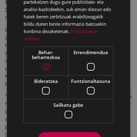
partekatzen dugu gure publizitate- eta
Erakusketa hura Armagintza Museoan egin zen
analisi-bazkideekin, zuk eman diezun edo
2016an, Donostia Europako Kultur Hiriburuko Bake
haiek beren zerbitzuak erabiltzeagatik
Ituna proiektuaren barruan.
bildu duten beste informazio batzuekin
Bertan parte hartu zuen Ibon Aranberri artistak,
konbina dezaketenak.
Pribatutasun-
zeinak programaren argudioari Eibarko Armagintza
politika
Museoan kokatutako ikerketa batekin erantzun
Behar-
Errendimendua
zion "Makina eskua da" izeneko erakusketan, non
beharrezkoa
armagin ofizioa ikastearekin lotutako bilduma
partikularretatik, eskoletatik eta gordetako
kaxoietatik ateratako materialak eta ariketak
Bideratzea
Funtzionaltasuna
birsortu zituen.
“Intentional Elements” seriearen edizioa erakusketa
harekin batera eta haren ildotik egin zen.
Piezak
Sailkatu gabe
serie desberdinetan taldekatu ziren, haien
sortzaileek multzo bakoitzarekin zuten lotura
pertsonalaren arabera
(memoria/afektua/sentimendua).
Irudien artean,