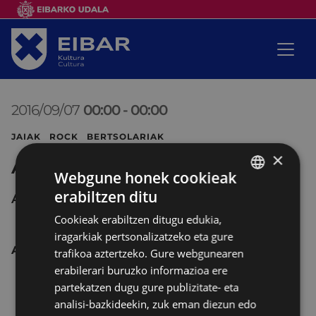
2016/09/07
00:00
-
00:00
JAIAK ROCK BERTSOLARIAK
×
Arrateko jaiak
Webgune honek cookieak
erabiltzen ditu
ARRATE
BASQUE
Cookieak erabiltzen ditugu edukia,
SPANISH
iragarkiak pertsonalizatzeko eta gure
Arrate egunaren bezpera
trafikoa aztertzeko. Gure webgunearen
erabilerari buruzko informazioa ere
18:00.-
Meza
Arrateko Santutegian, eta
partekatzen dugu gure publizitate- eta
ondoren,
Salbea
. Jarraian,
txupinazoa eta
analisi-bazkideekin, zuk eman diezun edo
kanpai errepika
.