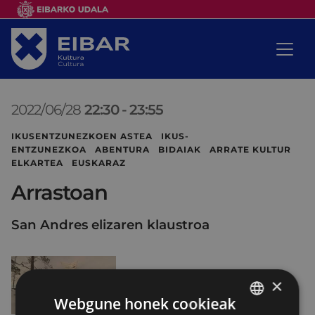
2022/06/28
22:30
-
23:55
IKUSENTZUNEZKOEN ASTEA IKUS-
ENTZUNEZKOA ABENTURA BIDAIAK ARRATE KULTUR
ELKARTEA EUSKARAZ
Arrastoan
San Andres elizaren klaustroa
×
Webgune honek cookieak