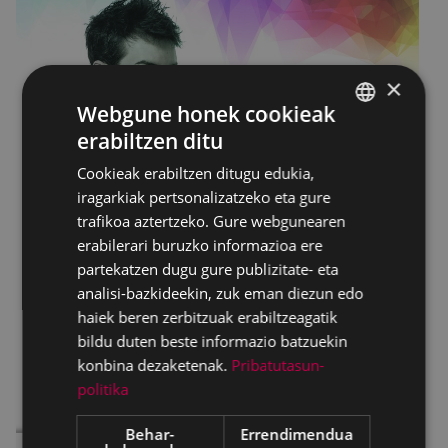
×
Webgune honek cookieak
erabiltzen ditu
BASQUE
Cookieak erabiltzen ditugu edukia,
SPANISH
iragarkiak pertsonalizatzeko eta gure
trafikoa aztertzeko. Gure webgunearen
erabilerari buruzko informazioa ere
partekatzen dugu gure publizitate- eta
analisi-bazkideekin, zuk eman diezun edo
haiek beren zerbitzuak erabiltzeagatik
bildu duten beste informazio batzuekin
konbina dezaketenak.
Pribatutasun-
politika
Behar-
Errendimendua