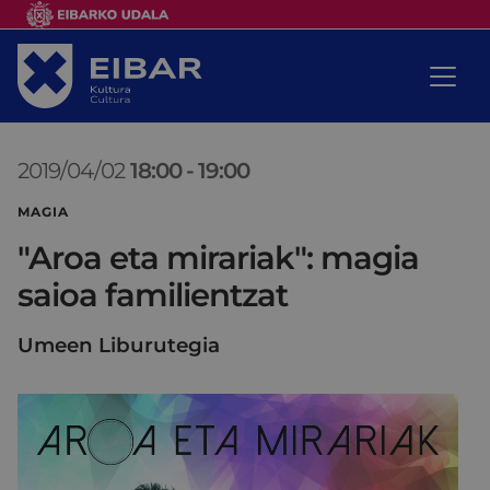
2019/04/02
18:00
-
19:00
MAGIA
"Aroa eta mirariak": magia
saioa familientzat
Umeen Liburutegia