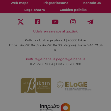
Web mapa
Irisgarritasuna
Kontaktua
Lege-oharra
Cookien politika
Udalaren sare sozial guztiak
Kultura - Untzaga plaza, 1 | 20600 Eibar
Tfnoa.:
943 70 84 39 / 943 70 84 00 (Pegora)
| Faxa: 943 70 84
16
kultura@eibar.eus
pegora@eibar.eus
IFZ: P2003100A | DIR3 L01200300