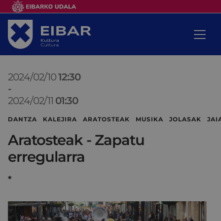
2024/02/10
12:30
-
2024/02/11
01:30
DANTZA KALEJIRA ARATOSTEAK MUSIKA JOLASAK JAI
Aratosteak - Zapatu
erregularra
*