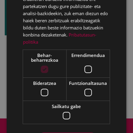
partekatzen dugu gure publizitate- eta
analisi-bazkideekin, zuk eman diezun edo
haiek beren zerbitzuak erabiltzeagatik
bildu duten beste informazio batzuekin
konbina dezaketenak.
Pribatutasun-
politika
17:00 -18:30, Untzaga plazan,
umeendako
Behar-
Errendimendua
jolasak
Astixaren eskutik.
beharrezkoa
18:30,
Sardinaren entierru txikia Jainaga
trikitilariz lagundua.
19:00,
umeendako diskoteka
Untzagako
Bideratzea
Funtzionaltasuna
karpan
Arima Cool Tour taldearekin.
Sailkatu gabe
Web mapa
Irisgarritasuna
Kontaktua
Lege-oharra
Cookien politika