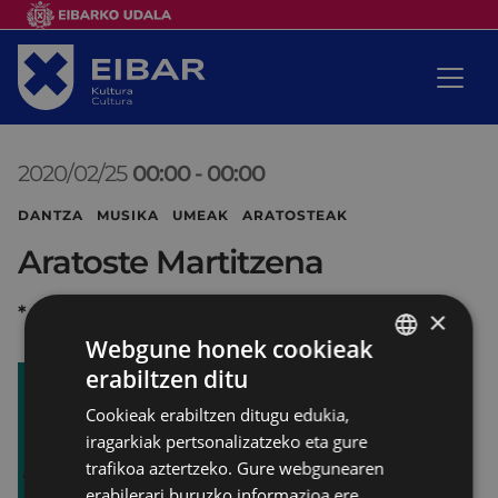
2020/02/25
00:00
-
00:00
DANTZA MUSIKA UMEAK ARATOSTEAK
Aratoste Martitzena
*
×
Webgune honek cookieak
erabiltzen ditu
BASQUE
Cookieak erabiltzen ditugu edukia,
SPANISH
iragarkiak pertsonalizatzeko eta gure
trafikoa aztertzeko. Gure webgunearen
erabilerari buruzko informazioa ere