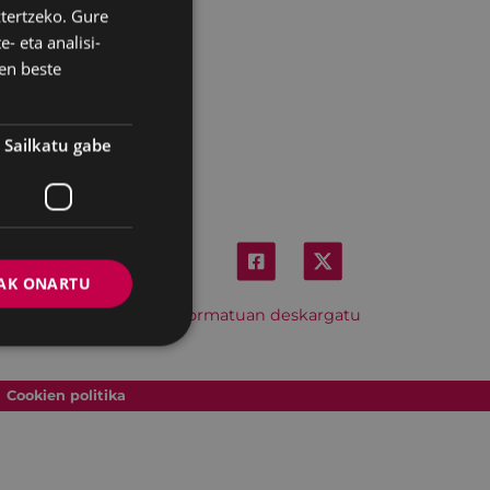
ztertzeko. Gure
BASQUE
- eta analisi-
SPANISH
en beste
Sailkatu gabe
AK ONARTU
Hitzordu hau iCal formatuan deskargatu
Cookien politika