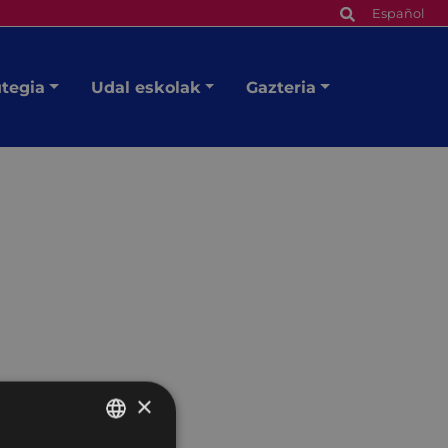
Español
utegia
Udal eskolak
Gazteria
×