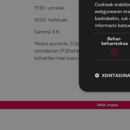
Cookieak erabiltz
17:30 umeak.
webgunearen erabi
bazkideekin, zuk 
19:00 helduak.
informazio batzu
Sarrera: 3 €
Behar-
beharrezkoa
*Aldez aurretik, COLISEO antzokiko leihat
ostiraletan 17:30etik 19:30era eta
kutxaba
leihatilan hasi baino ordubete lehenago 
XEHETASUNA
Web mapa