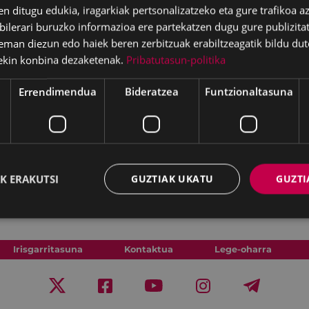
en ditugu edukia, iragarkiak pertsonalizatzeko eta gure trafikoa a
lerari buruzko informazioa ere partekatzen dugu gure publizitate
eman diezun edo haiek beren zerbitzuak erabiltzeagatik bildu dut
ekin konbina dezaketenak.
Pribatutasun-politika
Errendimendua
Bideratzea
Funtzionaltasuna
ilan, astelehen eta
nk
en, eta antzokiko
eskura daitezke.
K ERAKUTSI
GUZTIAK UKATU
GUZTI
Irisgarritasuna
Kontaktua
Lege-oharra