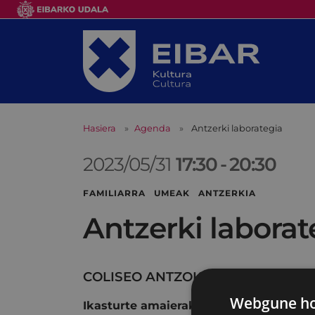
Hasiera
Agenda
Antzerki laborategia
2023/05/31
17:30
-
20:30
FAMILIARRA UMEAK ANTZERKIA
Antzerki laborat
COLISEO ANTZOKIA
Webgune hon
Ikasturte amaierako emanaldia.