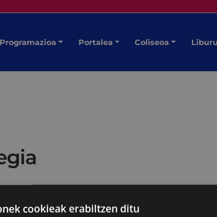
Programazioa
Portalea
Coliseoa
Libur
egia
ek cookieak erabiltzen ditu