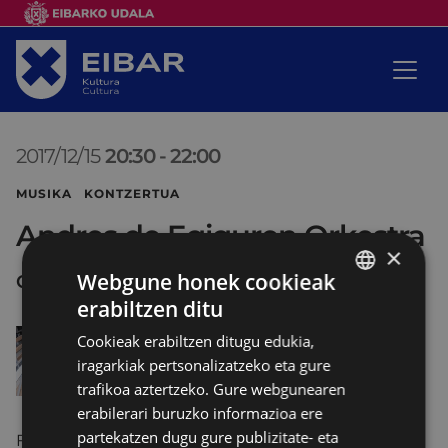
2017/12/15
20:30
-
22:00
MUSIKA KONTZERTUA
Andres de Egiguren Orkestra
×
Webgune honek cookieak
COLISEO Antzokia
erabiltzen ditu
BASQUE
Cookieak erabiltzen ditugu edukia,
SPANISH
iragarkiak pertsonalizatzeko eta gure
trafikoa aztertzeko. Gure webgunearen
erabilerari buruzko informazioa ere
partekatzen dugu gure publizitate- eta
Fallaren “El retablo de Maese Pedro” eta “El amor