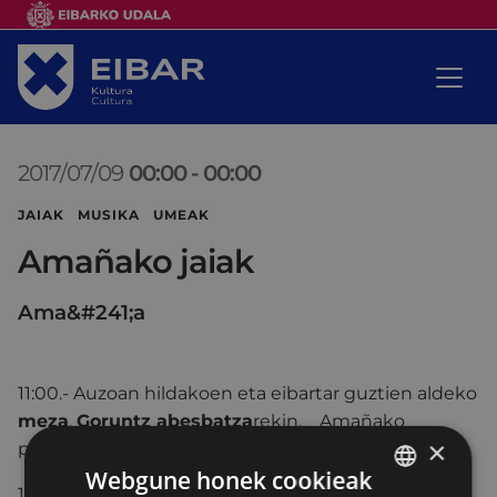
2017/07/09
00:00
-
00:00
JAIAK MUSIKA UMEAK
Amañako jaiak
Ama&#241;a
11:00.- Auzoan hildakoen eta eibartar guztien aldeko
meza
,
Goruntz abesbatza
rekin, Amañako
×
parrokian.
Webgune honek cookieak
12.00.-
Salda eta txorizoa
bildutako guztientzat,