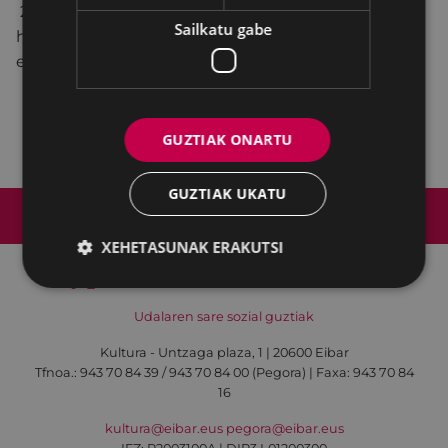
20:15 - 23:00.-
DJ Angel
-en
emanaldia
, 60. eta 70.
Sailkatu gabe
hamarkadetako abestiak gogoratzeko. Ume, gazte
eta helduentzat. Animatu eta mozorrotuta etorri!
GUZTIAK ONARTU
GUZTIAK UKATU
Web mapa
Irisgarritasuna
Kontaktua
Lege-oharra
Cookien politika
XEHETASUNAK ERAKUTSI
Udalaren sare sozial guztiak
Kultura - Untzaga plaza, 1 | 20600 Eibar
Tfnoa.:
943 70 84 39 / 943 70 84 00 (Pegora)
| Faxa: 943 70 84
16
kultura@eibar.eus
pegora@eibar.eus