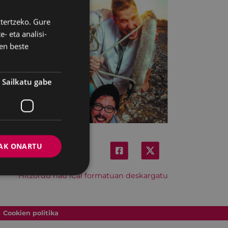
ztertzeko. Gure
BASQUE
- eta analisi-
SPANISH
en beste
Sailkatu gabe
AK ONARTU
Hitzordu hau iCal formatuan deskargatu
Cookien politika