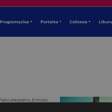
Programazioa
Portalea
Coliseoa
Libur
mañako plazaraino, Ermuko