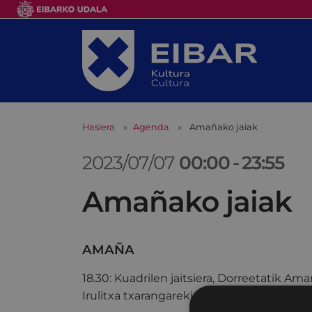
Hasiera
Agenda
Amañako jaiak
2023/07/07
00:00
-
23:55
Amañako jaiak
AMAÑA
18.30: Kuadrilen jaitsiera, Dorreetatik A
Irulitxa txarangarekin.