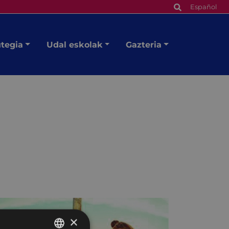
Español
utegia
Udal eskolak
Gazteria
×