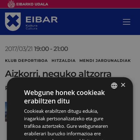
2017/03/21
19:00
-
21:00
KLUB DEPORTIBOA HITZALDIA MENDI JARDUNALDIAK
Aizkorri, neguko altzorra
×
PORTALEA
Webgune honek cookieak
erabiltzen ditu
BASQUE
Cookieak erabiltzen ditugu edukia,
SPANISH
iragarkiak pertsonalizatzeko eta gure
trafikoa aztertzeko. Gure webgunearen
erabilerari buruzko informazioa ere