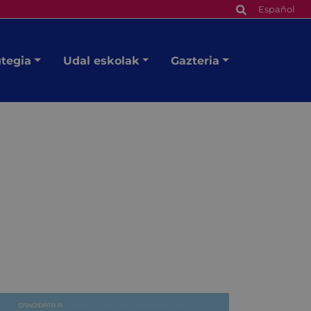
Español
utegia
Udal eskolak
Gazteria