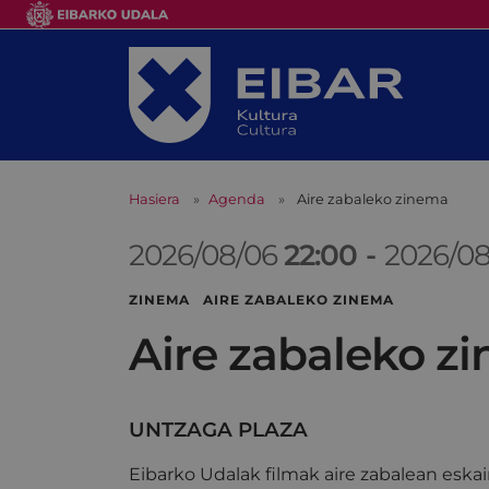
Hasiera
Agenda
Aire zabaleko zinema
2026/08/06
22:00
-
2026/0
ZINEMA AIRE ZABALEKO ZINEMA
Aire zabaleko z
UNTZAGA PLAZA
Eibarko Udalak filmak aire zabalean esk