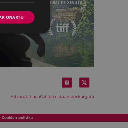
AK ONARTU
Hitzordu hau iCal formatuan deskargatu
Cookien politika