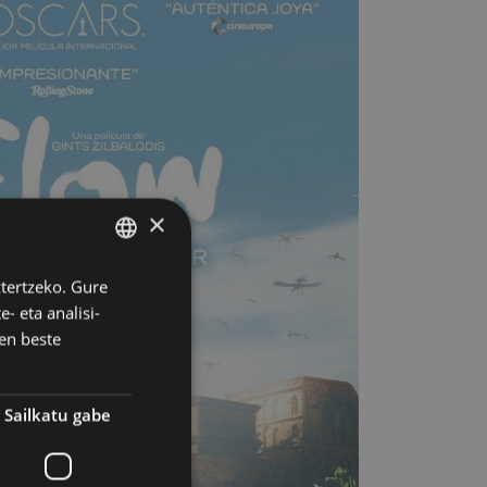
×
ztertzeko. Gure
BASQUE
- eta analisi-
SPANISH
en beste
Sailkatu gabe