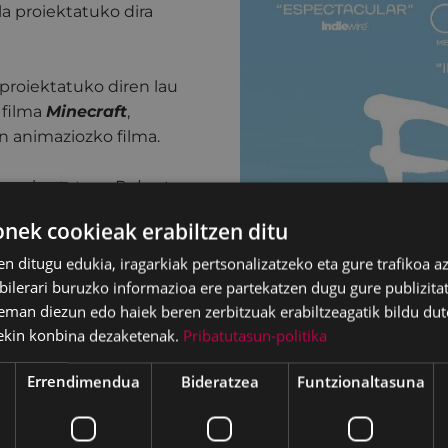
la proiektatuko dira
proiektatuko diren lau
 filma
Minecraft
,
 animaziozko filma.
 arrakastatsua
Robert
ek cookieak erabiltzen ditu
e zabaleko zineak
en ditugu edukia, iragarkiak pertsonalizatzeko eta gure trafikoa a
lerari buruzko informazioa ere partekatzen dugu gure publizitate
n 20ean
.
eman diezun edo haiek beren zerbitzuak erabiltzeagatik bildu dut
ekin konbina dezaketenak.
Pribatutasun-politika
uztuaren 27an
Dentro
Errendimendua
Bideratzea
Funtzionaltasuna