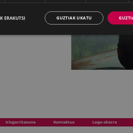
K ERAKUTSI
GUZTIAK UKATU
GUZTI
Irisgarritasuna
Kontaktua
Lege-oharra