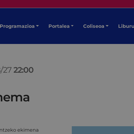
Programazioa
Portalea
Coliseoa
Libur
8/27
22:00
inema
aintzeko ekimena