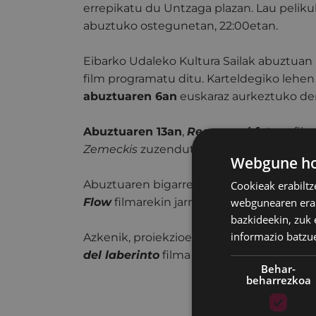
errepikatu du Untzaga plazan. Lau peliku
abuztuko ostegunetan, 22:00etan.
Eibarko Udaleko Kultura Sailak abuztuan 
film programatu ditu. Karteldegiko lehen
abuztuaren 6an
euskaraz aurkeztuko den
Abuztuaren 13an
,
Regreso al futuro
film
Zemeckis
zuzendutakoa.
Webgune hon
Abuztuaren bigarren hamabostaldian, air
Cookieak erabiltz
webgunearen erabi
Flow
filmarekin jarraituko du,
abuztuare
bazkideekin, zuk 
informazio batzu
Azkenik, proiekzioen zikloa amaitzeko,
ab
del laberinto
filma aurkeztuko da.
Behar-
beharrezkoa