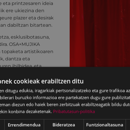
 eta printzesaren ideia
ik ere ukiezina den
eure plazer eta desirak
gan dabiltzan bitartean.
etza, esklusibotasuna,
o dira. OSA+MUJIKA
 topaketa artistikoaren
k, dantza eta
uren ibilbidea, eta
urkeztu dituzte euren
ek cookieak erabiltzen ditu
a 2019an sortutako
ena Dantza Ikuskizun
en ditugu edukia, iragarkiak pertsonalizatzeko eta gure trafikoa a
n de Ballet, Danza y
lerari buruzko informazioa ere partekatzen dugu gure publizitate
dakoa) eta 2021eko Danza
eman diezun edo haiek beren zerbitzuak erabiltzeagatik bildu dut
ekin konbina dezaketenak.
Pribatutasun-politika
Errendimendua
Bideratzea
Funtzionaltasuna