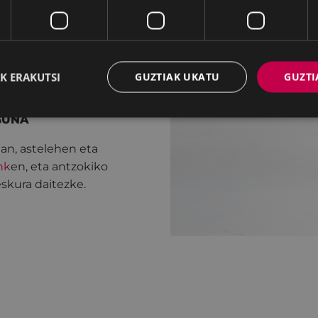
iz de Loizaga, Carlo
.
K ERAKUTSI
GUZTIAK UKATU
GUZTI
AGUNA
lan, astelehen eta
nk
en, eta antzokiko
eskura daitezke.