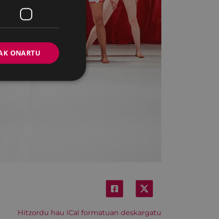
AK ONARTU
Hitzordu hau iCal formatuan deskargatu