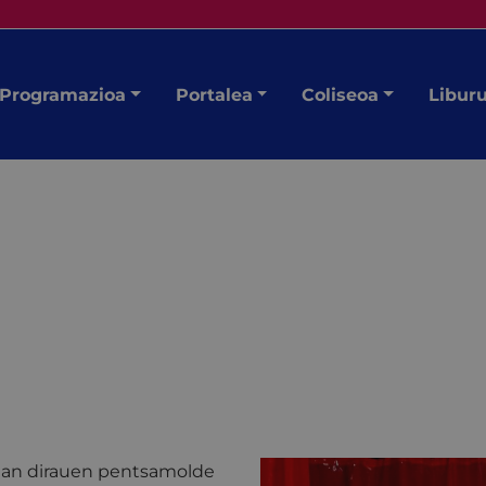
Programazioa
Portalea
Coliseoa
Libur
ean dirauen pentsamolde