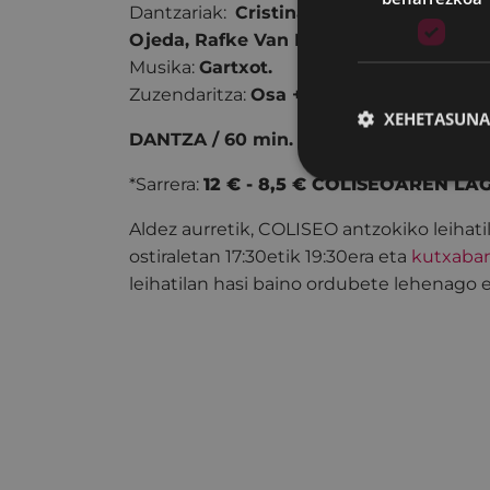
Dantzariak:
Cristina Aldasoro, Maddi Ru
Ojeda, Rafke Van Houplines, Jaiotz Osa
Musika:
Gartxot.
Zuzendaritza:
Osa + Mujika.
XEHETASUNA
DANTZA / 60 min.
*Sarrera:
12 € - 8,5 € COLISEOAREN L
Aldez aurretik, COLISEO antzokiko leihati
ostiraletan 17:30etik 19:30era eta
kutxaba
leihatilan hasi baino ordubete lehenago 