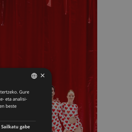
×
ztertzeko. Gure
BASQUE
- eta analisi-
SPANISH
en beste
Sailkatu gabe