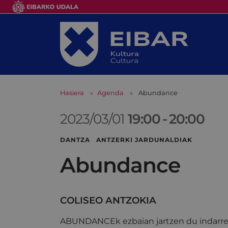
Hasiera
Agenda
Abundance
2023/03/01
19:00
-
20:00
DANTZA ANTZERKI JARDUNALDIAK
Abundance
COLISEO ANTZOKIA
ABUNDANCEk ezbaian jartzen du indarr