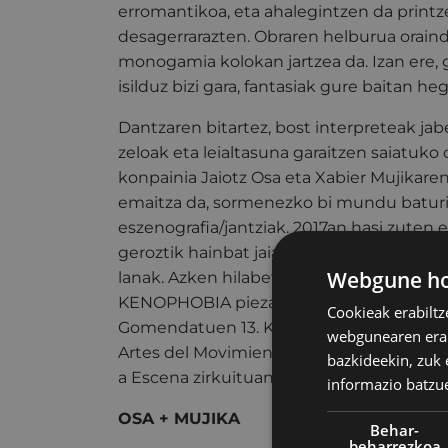
erromantikoa, eta ahalegintzen da printze
desagerrarazten. Obraren helburua oraind
monogamia kolokan jartzea da. Izan ere, g
isilduz bizi gara, fantasiak gure baitan he
Dantzaren bitartez, bost interpreteak jab
zeloak eta leialtasuna garaitzen saiatuk
konpainia Jaiotz Osa eta Xabier Mujikaren
emaitza da, sormenezko bi mundu baturi
eszenografia/jantziak. 2017an hasi zuten e
geroztik hainbat jaialdi eta zirkuitutan a
Webgune hon
lanak. Azken hilabeteetan biran aritu dir
KENOPHOBIA piezarekin, hautatua izan z
Cookieak erabiltz
Gomendatuen 13. Koadernoan (La Comisió
webgunearen erabi
Artes del Movimiento de La Red-ek egin
bazkideekin, zuk 
a Escena zirkuituan.
informazio batzu
OSA + MUJIKA
Behar-
beharrezkoa