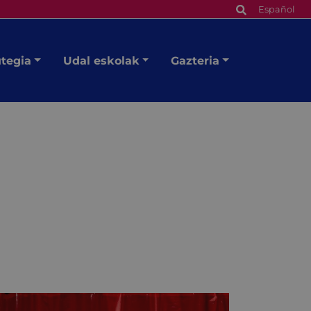
Español
utegia
Udal eskolak
Gazteria