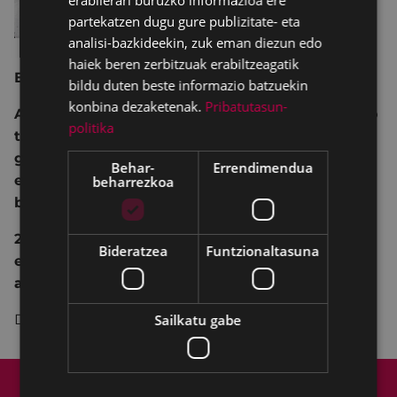
erabilerari buruzko informazioa ere
partekatzen dugu gure publizitate- eta
analisi-bazkideekin, zuk eman diezun edo
haiek beren zerbitzuak erabiltzeagatik
EMGE DOMEKA KULTURALAK
bildu duten beste informazio batzuekin
konbina dezaketenak.
Pribatutasun-
A TUTI PLAIN 2016 inguruan
Soraluzen
sortutako
politika
taldea da . Musika estilo jakin batean harrapatu
gabe, iturri ezberdinetatik edaten duena. Soinua
Behar-
Errendimendua
erabat definitu gabe, etengabe bide berriak
beharrezkoa
bilatzen ari dena.
2019ko otsaila eta ekaina bitartean Legarreko
Bideratzea
Funtzionaltasuna
estudioetan grabatutako b
ere lehen lana
argitaratu du.
Dohainik
Sailkatu gabe
Web mapa
Irisgarritasuna
Kontaktua
Lege-oharra
Cookien politika