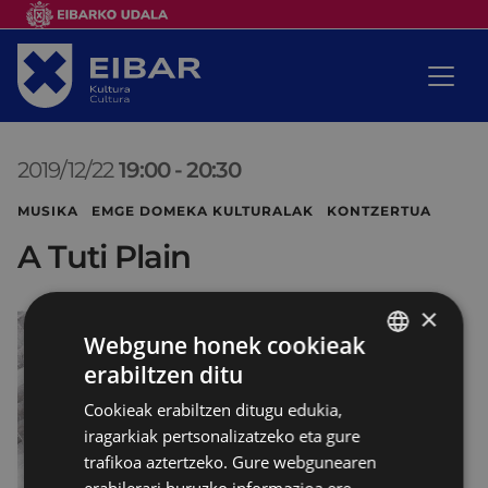
2019/12/22
19:00
-
20:30
MUSIKA EMGE DOMEKA KULTURALAK KONTZERTUA
A Tuti Plain
×
Webgune honek cookieak
erabiltzen ditu
BASQUE
Cookieak erabiltzen ditugu edukia,
SPANISH
iragarkiak pertsonalizatzeko eta gure
trafikoa aztertzeko. Gure webgunearen