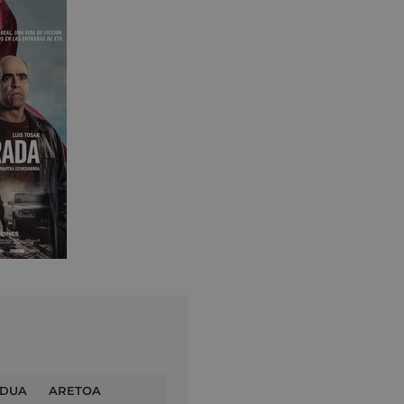
DUA
ARETOA