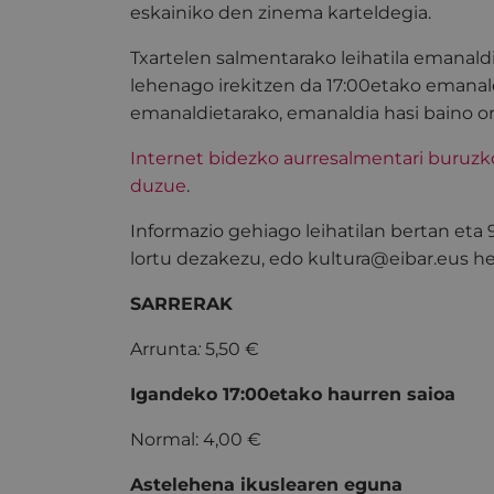
eskainiko den zinema karteldegia.
Txartelen salmentarako leihatila emanald
lehenago irekitzen da 17:00etako emanal
emanaldietarako, emanaldia hasi baino o
Internet bidezko aurresalmentari buruz
duzue
.
Informazio gehiago leihatilan bertan eta
lortu dezakezu, edo kultura@eibar.eus hel
SARRERAK
Arrunta
:
5,50 €
Igandeko 17:00etako haurren saioa
Normal: 4,00 €
Astelehena ikuslearen eguna