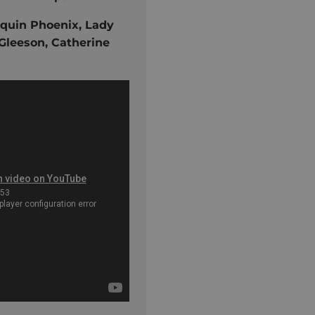
aquin Phoenix, Lady
Gleeson, Catherine