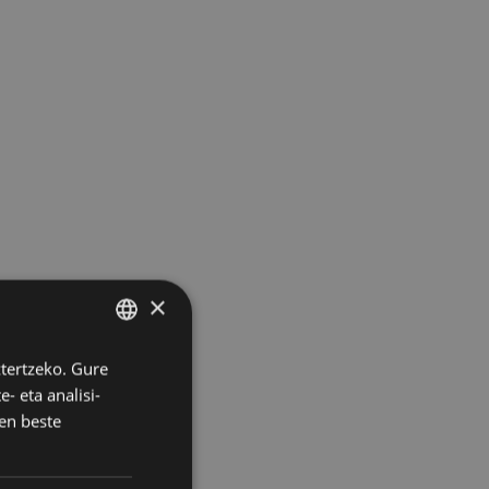
×
ztertzeko. Gure
BASQUE
- eta analisi-
SPANISH
en beste