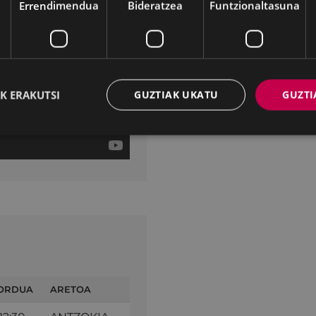
Errendimendua
Bideratzea
Funtzionaltasuna
K ERAKUTSI
GUZTIAK UKATU
GUZTI
ORDUA
ARETOA