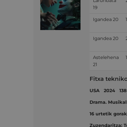
Larunbata
19
Igandea 20
Igandea 20
Astelehena
21
Fitxa teknik
USA 2024 138
Drama. Musikal
16 urtetik gora
Zuzendaritza:
T