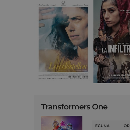
Transformers One
EGUNA
OR