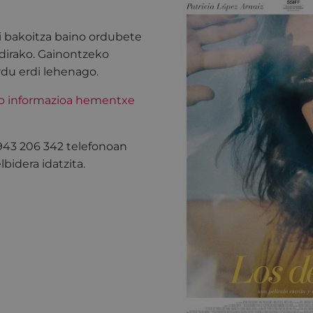
i bakoitza baino ordubete
dirako. Gainontzeko
rdu erdi lehenago.
ko informazioa hementxe
 943 206 342 telefonoan
bidera idatzita.