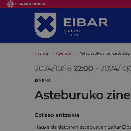
Hasiera
Agenda
Asteburuko zine karteldeg
2024/10/18
22:00
-
2024/10/
ZINEMA
Asteburuko zine
Coliseo antzokia
Hauxe da datorren asteburuan zehar Eiba