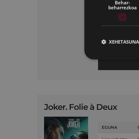
Behar-
beharrezkoa
XEHETASUNA
Joker. Folie à Deux
EGUNA