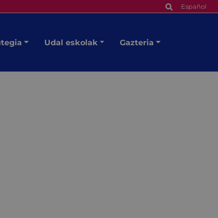
Español
utegia
Udal eskolak
Gazteria