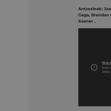
Antzezleak: Jo
Gaga, Brendan 
Keener .