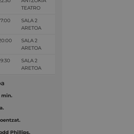
22:30
ANTZOKIA
TEATRO
17:00
SALA 2
ARETOA
20:00
SALA 2
ARETOA
19:30
SALA 2
ARETOA
oa
 min.
a.
koentzat.
odd Phillips.