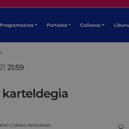
Programazioa
Portalea
Coliseoa
Libur
ia
21
21:59
 karteldegia
rko Coliseo Antzokian