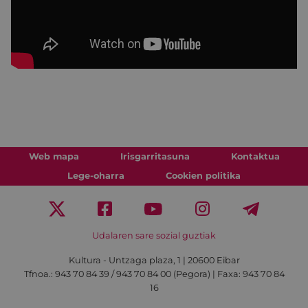
Web mapa
Irisgarritasuna
Kontaktua
Lege-oharra
Cookien politika
Udalaren sare sozial guztiak
Kultura - Untzaga plaza, 1 | 20600 Eibar
Tfnoa.:
943 70 84 39 / 943 70 84 00 (Pegora)
| Faxa: 943 70 84
16