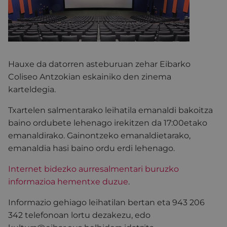
Hauxe da datorren asteburuan zehar Eibarko
Coliseo Antzokian eskainiko den zinema
karteldegia.
Txartelen salmentarako leihatila emanaldi bakoitza
baino ordubete lehenago irekitzen da 17:00etako
emanaldirako. Gainontzeko emanaldietarako,
emanaldia hasi baino ordu erdi lehenago.
Internet bidezko aurresalmentari buruzko
informazioa hementxe duzue
.
Informazio gehiago leihatilan bertan eta 943 206
342 telefonoan lortu dezakezu, edo