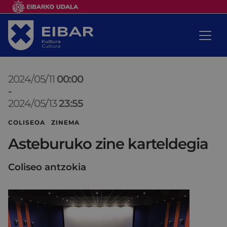
2024/05/11
00:00
-
2024/05/13
23:55
COLISEOA ZINEMA
Asteburuko zine karteldegia
Coliseo antzokia