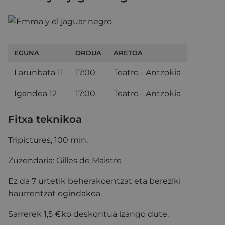
EGUNA
ORDUA
ARETOA
Larunbata 11
17:00
Teatro - Antzokia
Igandea 12
17:00
Teatro - Antzokia
Fitxa teknikoa
Tripictures, 100 min.
Zuzendaria: Gilles de Maistre
Ez da 7 urtetik beherakoentzat eta bereziki
haurrentzat egindakoa.
Sarrerek 1,5 €ko deskontua izango dute.