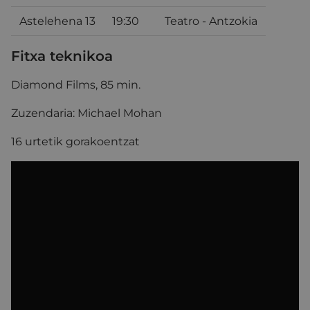
Astelehena 13
19:30
Teatro - Antzokia
Fitxa teknikoa
Diamond Films, 85 min.
Zuzendaria: Michael Mohan
16 urtetik gorakoentzat