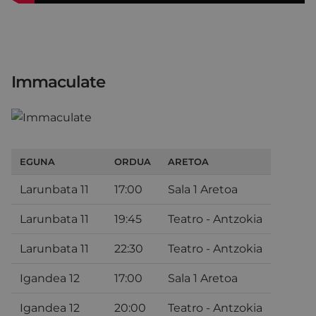
Immaculate
EGUNA
ORDUA
ARETOA
Larunbata 11
17:00
Sala 1 Aretoa
Larunbata 11
19:45
Teatro - Antzokia
Larunbata 11
22:30
Teatro - Antzokia
Igandea 12
17:00
Sala 1 Aretoa
Igandea 12
20:00
Teatro - Antzokia