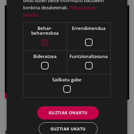
bildu duten beste informazio batzuekin
konbina dezaketenak.
Pribatutasun-
politika
Behar-
Errendimendua
beharrezkoa
Bideratzea
Funtzionaltasuna
Sailkatu gabe
GUZTIAK ONARTU
GUZTIAK UKATU
Nina