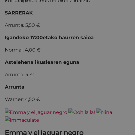
kultura@eibar.eus helbidera idatzita.
SARRERAK
Arrunta
:
5,50 €
Igandeko 17:00etako haurren saioa
Normal: 4,00 €
Astelehena ikuslearen eguna
Arrunta
:
4 €
Arrunta
Warner: 4,50 €
Emma y el jaguar negro