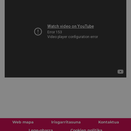
Web mapa
Irisgarritasuna
Kontaktua
Lege-oharra
Cookien politika