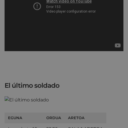
El último soldado
EGUNA
ORDUA
ARETOA