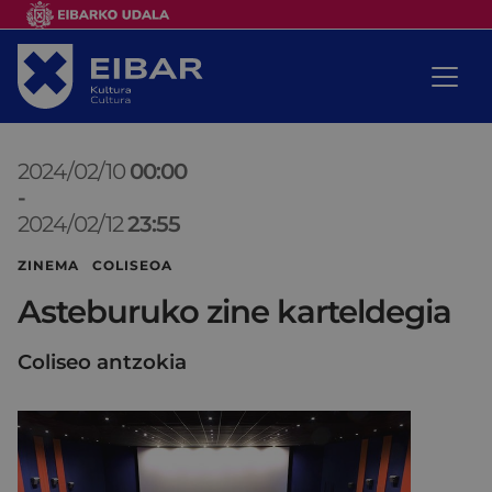
2024/02/10
00:00
-
2024/02/12
23:55
ZINEMA COLISEOA
Asteburuko zine karteldegia
Coliseo antzokia