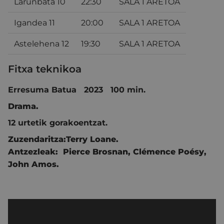
Larunbata 10
22:30
SALA 1 ARETOA
Igandea 11
20:00
SALA 1 ARETOA
Astelehena 12
19:30
SALA 1 ARETOA
Fitxa teknikoa
Erresuma Batua 2023 100 min.
Drama.
12 urtetik gorakoentzat.
Zuzendaritza:
Terry Loane
.
Antzezleak:
Pierce Brosnan
,
Clémence Poésy
,
John Amos
.