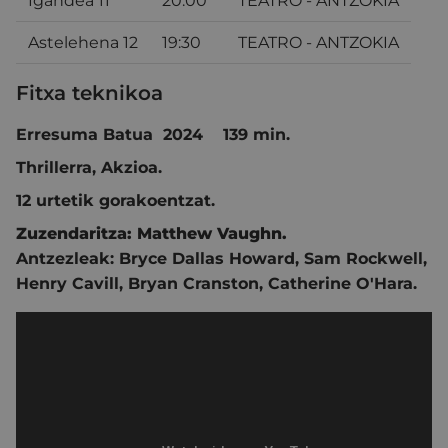
Igandea 11
20:00
TEATRO - ANTZOKIA
Astelehena 12
19:30
TEATRO - ANTZOKIA
Fitxa teknikoa
Erresuma Batua 2024 139 min.
Thrillerra, Akzioa.
12 urtetik gorakoentzat.
Zuzendaritza:
Matthew Vaughn
.
Antzezleak:
Bryce Dallas Howard, Sam Rockwell,
Henry Cavill, Bryan Cranston, Catherine O'Hara.