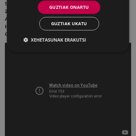
12 urtetik gorakoentzat.
GUZTIAK ONARTU
Zuzendaritza:
Carmen Perona Cabrera.
Antzezleak:
Mario Vaquerizo
,
Antonia San Juan,
GUZTIAK UKATU
Isabel Ordaz,
Aida Domènech
, Dulceida, Gemma
Cuervo.
XEHETASUNAK ERAKUTSI