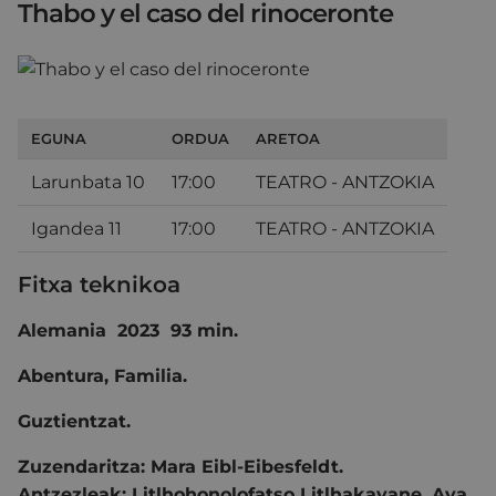
Thabo y el caso del rinoceronte
EGUNA
ORDUA
ARETOA
Larunbata 10
17:00
TEATRO - ANTZOKIA
Igandea 11
17:00
TEATRO - ANTZOKIA
Fitxa teknikoa
Alemania 2023 93 min.
Abentura
,
Familia.
Guztientzat.
Zuzendaritza:
Mara Eibl-Eibesfeldt
.
Antzezleak:
Litlhohonolofatso Litlhakayane
,
Ava