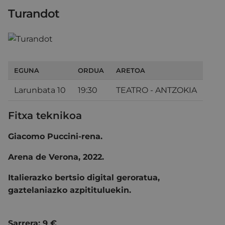
Turandot
EGUNA
ORDUA
ARETOA
Larunbata 10
19:30
TEATRO - ANTZOKIA
Fitxa teknikoa
Giacomo Puccini-rena.
Arena de Verona, 2022.
Italierazko
bertsio
digital
geroratua,
gaztelaniazko
azpitituluekin.
Sarrera: 9 €