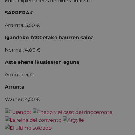
kultura@eibar.eus helbidera idatzita.
SARRERAK
Arrunta
:
5,50 €
Igandeko 17:00etako haurren saioa
Normal: 4,00 €
Astelehena ikuslearen eguna
Arrunta
:
4 €
Arrunta
Warner: 4,50 €