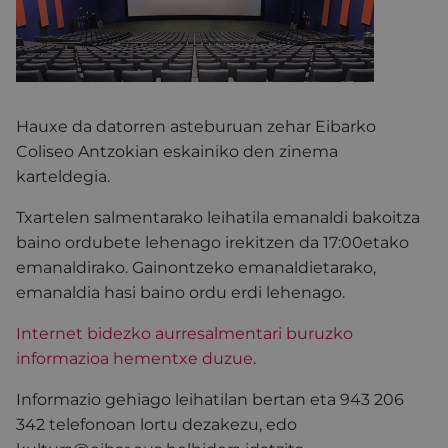
Hauxe da datorren asteburuan zehar Eibarko
Coliseo Antzokian eskainiko den zinema
karteldegia.
Txartelen salmentarako leihatila emanaldi bakoitza
baino ordubete lehenago irekitzen da 17:00etako
emanaldirako. Gainontzeko emanaldietarako,
emanaldia hasi baino ordu erdi lehenago.
Internet bidezko aurresalmentari buruzko
informazioa hementxe duzue
.
Informazio gehiago leihatilan bertan eta 943 206
342 telefonoan lortu dezakezu, edo