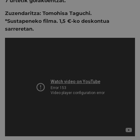
7 urtetik gorakoentzat.
Zuzendaritza:
Tomohisa Taguchi.
*Sustapeneko filma. 1,5 €-ko deskontua
sarreretan.