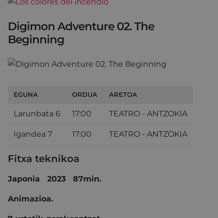
Digimon Adventure 02. The
Beginning
EGUNA
ORDUA
ARETOA
Larunbata 6
17:00
TEATRO - ANTZOKIA
Igandea 7
17:00
TEATRO - ANTZOKIA
Fitxa teknikoa
Japonia 2023 87min.
Animazioa.