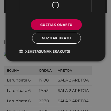
GUZTIAK ONARTU
GUZTIAK UKATU
La sombra de Caravaggio
XEHETASUNAK ERAKUTSI
EGUNA
ORDUA
ARETOA
Larunbata 6
17:00
SALA 2 ARETOA
Larunbata 6
19:45
SALA 2 ARETOA
Larunbata 6
22:30
SALA 2 ARETOA