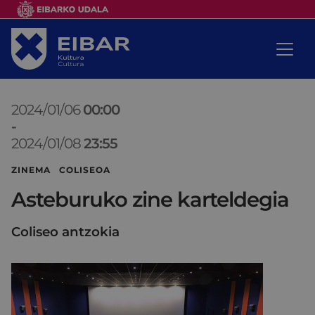
2024/01/06
00:00
-
2024/01/08
23:55
ZINEMA COLISEOA
Asteburuko zine karteldegia
Coliseo antzokia