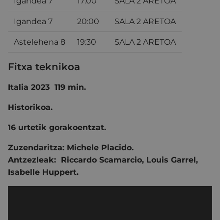
Igandea 7
17:00
SALA 2 ARETOA
Igandea 7
20:00
SALA 2 ARETOA
Astelehena 8
19:30
SALA 2 ARETOA
Fitxa teknikoa
Italia 2023 119 min.
H
istorikoa.
16 urtetik gorakoentzat.
Zuzendaritza:
Michele Placido.
Antzezleak:
Riccardo Scamarcio
,
Louis Garrel
,
Isabelle Huppert.