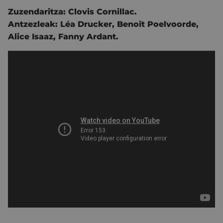
Zuzendaritza:
Clovis Cornillac
.
Antzezleak:
Léa Drucker
,
Benoît Poelvoorde
,
Alice Isaaz
, Fanny Ardant.