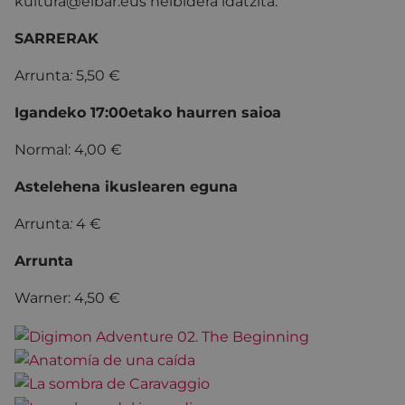
kultura@eibar.eus helbidera idatzita.
SARRERAK
Arrunta
:
5,50 €
Igandeko 17:00etako haurren saioa
Normal: 4,00 €
Astelehena ikuslearen eguna
Arrunta
:
4 €
Arrunta
Warner: 4,50 €