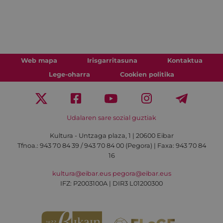
Web mapa
Irisgarritasuna
Kontaktua
Lege-oharra
Cookien politika
Udalaren sare sozial guztiak
Kultura - Untzaga plaza, 1 | 20600 Eibar
Tfnoa.:
943 70 84 39 / 943 70 84 00 (Pegora)
| Faxa: 943 70 84
16
kultura@eibar.eus
pegora@eibar.eus
IFZ: P2003100A | DIR3 L01200300