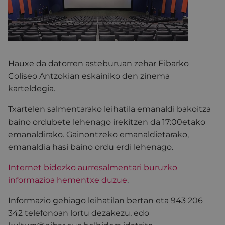
Hauxe da datorren asteburuan zehar Eibarko
Coliseo Antzokian eskainiko den zinema
karteldegia.
Txartelen salmentarako leihatila emanaldi bakoitza
baino ordubete lehenago irekitzen da 17:00etako
emanaldirako. Gainontzeko emanaldietarako,
emanaldia hasi baino ordu erdi lehenago.
Internet bidezko aurresalmentari buruzko
informazioa hementxe duzue
.
Informazio gehiago leihatilan bertan eta 943 206
342 telefonoan lortu dezakezu, edo