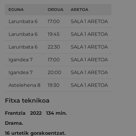
EGUNA
ORDUA
ARETOA
Larunbata 6
17:00
SALA 1 ARETOA
Larunbata 6
19:45
SALA 1 ARETOA
Larunbata 6
22:30
SALA 1 ARETOA
Igandea 7
17:00
SALA 1 ARETOA
Igandea 7
20:00
SALA 1 ARETOA
Astelehena 8
19:30
SALA 1 ARETOA
Fitxa teknikoa
Frantzia 2022 134 min.
Drama.
16 urtetik gorakoentzat.