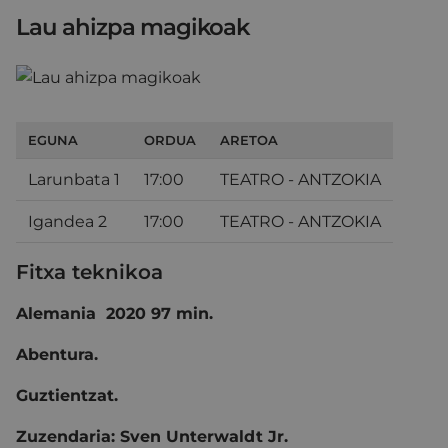
Lau ahizpa magikoak
EGUNA
ORDUA
ARETOA
Larunbata 1
17:00
TEATRO - ANTZOKIA
Igandea 2
17:00
TEATRO - ANTZOKIA
Fitxa teknikoa
Alemania 2020 97 min.
Abentura.
Guztientzat.
Zuzendaria: Sven Unterwaldt Jr.