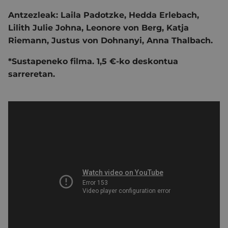
Antzezleak: Laila Padotzke, Hedda Erlebach,
Lilith Julie Johna, Leonore von Berg, Katja
Riemann, Justus von Dohnanyi, Anna Thalbach.
*Sustapeneko
filma.
1,5
€-ko
deskontua
sarreretan.