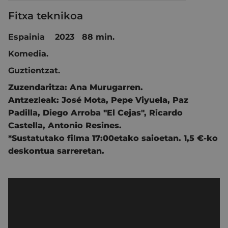
Fitxa teknikoa
Espainia 2023 88 min.
Komedia.
Guztientzat.
Zuzendaritza:
Ana Murugarren.
Antzezleak:
José Mota
,
Pepe Viyuela
,
Paz
Padilla
,
Diego Arroba "El Cejas"
,
Ricardo
Castella
,
Antonio Resines.
*Sustatutako filma 17:00etako saioetan. 1,5 €-ko
deskontua sarreretan.