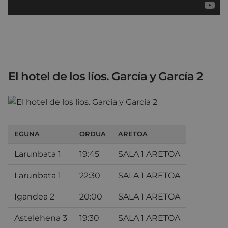
El hotel de los líos. García y García 2
EGUNA
ORDUA
ARETOA
Larunbata 1
19:45
SALA 1 ARETOA
Larunbata 1
22:30
SALA 1 ARETOA
Igandea 2
20:00
SALA 1 ARETOA
Astelehena 3
19:30
SALA 1 ARETOA