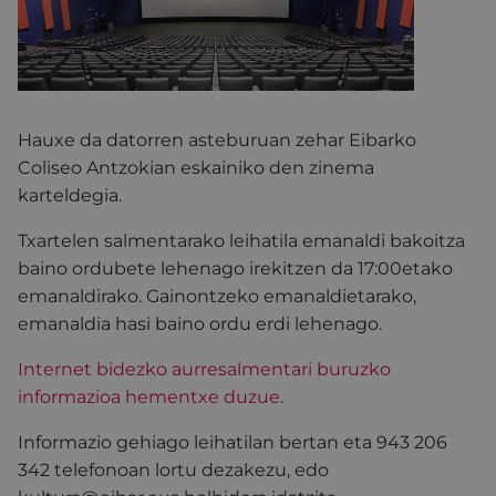
Hauxe da datorren asteburuan zehar Eibarko
Coliseo Antzokian eskainiko den zinema
karteldegia.
Txartelen salmentarako leihatila emanaldi bakoitza
baino ordubete lehenago irekitzen da 17:00etako
emanaldirako. Gainontzeko emanaldietarako,
emanaldia hasi baino ordu erdi lehenago.
Internet bidezko aurresalmentari buruzko
informazioa hementxe duzue
.
Informazio gehiago leihatilan bertan eta 943 206
342 telefonoan lortu dezakezu, edo