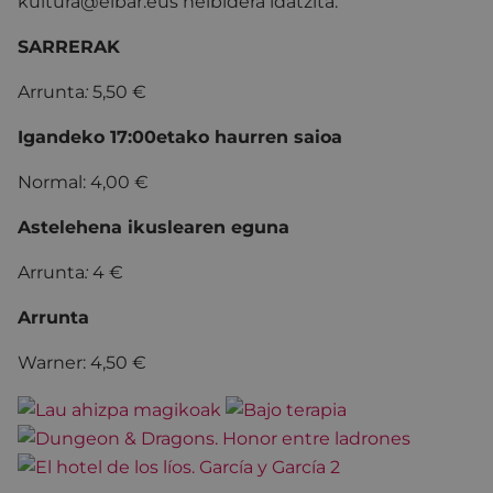
kultura@eibar.eus helbidera idatzita.
SARRERAK
Arrunta
:
5,50 €
Igandeko 17:00etako haurren saioa
Normal: 4,00 €
Astelehena ikuslearen eguna
Arrunta
:
4 €
Arrunta
Warner: 4,50 €