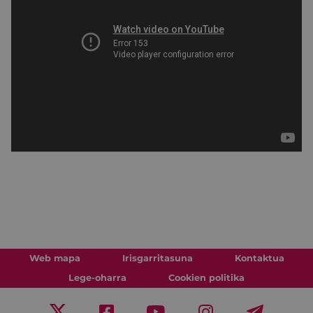
Web mapa
Irisgarritasuna
Kontaktua
Lege-oharra
Cookien politika