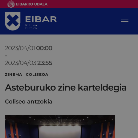
2023/04/01
00:00
-
2023/04/03
23:55
ZINEMA COLISEOA
Asteburuko zine karteldegia
Coliseo antzokia