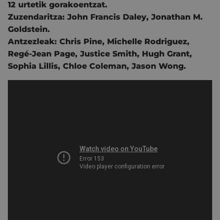
12 urtetik gorakoentzat.
Zuzendaritza:
John Francis Daley
,
Jonathan M.
Goldstein.
Antzezleak:
Chris Pine
,
Michelle Rodriguez
,
Regé-Jean Page
,
Justice Smith
,
Hugh Grant
,
Sophia Lillis
,
Chloe Coleman
,
Jason Wong.