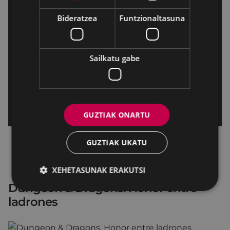
Bideratzea
Funtzionaltasuna
Sailkatu gabe
GUZTIAK ONARTU
GUZTIAK UKATU
XEHETASUNAK ERAKUTSI
Dungeon & Dragons. Honor entre
ladrones