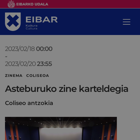
2023/02/18
00:00
-
2023/02/20
23:55
ZINEMA COLISEOA
Asteburuko zine karteldegia
Coliseo antzokia