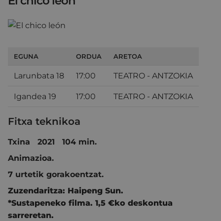
El chico león
EGUNA
ORDUA
ARETOA
Larunbata 18
17:00
TEATRO - ANTZOKIA
Igandea 19
17:00
TEATRO - ANTZOKIA
Fitxa teknikoa
Txina 2021 104 min.
Animazioa.
7 urtetik gorakoentzat.
Zuzendaritza:
Haipeng Sun.
*Sustapeneko filma. 1,5 €ko deskontua
sarreretan.