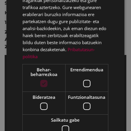
iragarkiak pertsonalizatzeko eta gure
Suedia 2022 149 min.
trafikoa aztertzeko. Gure webgunearen
Komedia.
erabilerari buruzko informazioa ere
partekatzen dugu gure publizitate- eta
12 urtetik gorakoentzat.
analisi-bazkideekin, zuk eman diezun edo
Zuzendaritza:
Ruben Östlund
.
haiek beren zerbitzuak erabiltzeagatik
Antzezleak:
Harris Dickinson
,
Charlbi Dean
,
bildu duten beste informazio batzuekin
Zlatko Buric
,
Dolly De Leon
,
Woody Harrelson
.
konbina dezaketenak.
Pribatutasun-
politika
Behar-
Errendimendua
beharrezkoa
Bideratzea
Funtzionaltasuna
Sailkatu gabe