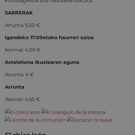
kultura@eibar.eus helbidera idatzita.
SARRERAK
Arrunta
:
5,50 €
Igandeko 17:00etako haurren saioa
Normal: 4,00 €
Astelehena ikuslearen eguna
Arrunta
:
4 €
Arrunta
Warner: 4,50 €