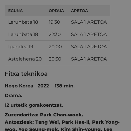
EGUNA
ORDUA
ARETOA
Larunbata 18
19:30
SALA 1 ARETOA
Larunbata 18
22:30
SALA 1 ARETOA
Igandea 19
20:00
SALA 1 ARETOA
Astelehena 20
20:30
SALA 1 ARETOA
Fitxa teknikoa
Hego
Korea
2022 138 min.
Drama
.
12 urtetik gorakoentzat.
Zuzendaritza:
Park Chan-wook.
Antzezleak:
Tang Wei
,
Park Hae-Il
,
Park Yong-
woo
,
Yoo Seung-mok
,
Kim Shin-young
,
Lee