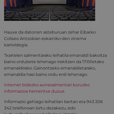
Hauxe da datorren asteburuan zehar Eibarko
Coliseo Antzokian eskainiko den zinema
karteldegia.
Txartelen salmentarako leihatila emanaldi bakoitza
baino ordubete lehenago irekitzen da 17:00etako
emanaldirako. Gainontzeko emanaldietarako,
emanaldia hasi baino ordu erdi lehenago.
Internet bidezko aurresalmentari buruzko
informazioa hementxe duzue
.
Informazio gehiago leihatilan bertan eta 943 206
342 telefonoan lortu dezakezu, edo