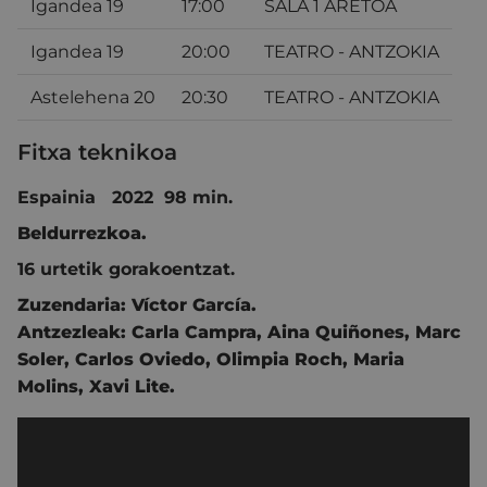
Igandea 19
17:00
SALA 1 ARETOA
Igandea 19
20:00
TEATRO - ANTZOKIA
Astelehena 20
20:30
TEATRO - ANTZOKIA
Fitxa teknikoa
Espainia 2022 98 min.
Beldurrezkoa.
16 urtetik gorakoentzat.
Zuzendaria:
Víctor García
.
Antzezleak:
Carla Campra
,
Aina Quiñones
,
Marc
Soler
,
Carlos Oviedo
,
Olimpia Roch
,
Maria
Molins
,
Xavi Lite.