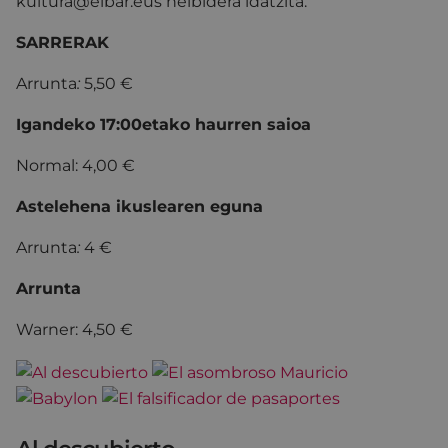
kultura@eibar.eus helbidera idatzita.
SARRERAK
Arrunta
:
5,50 €
Igandeko 17:00etako haurren saioa
Normal: 4,00 €
Astelehena ikuslearen eguna
Arrunta
:
4 €
Arrunta
Warner: 4,50 €