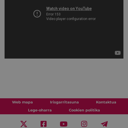
Web mapa
Irisgarritasuna
Kontaktua
Lege-oharra
Cookien politika