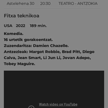
Astelehena 30
20:30
TEATRO - ANTZOKIA
Fitxa teknikoa
USA 2022 189 min.
Komedia.
16 urtetik gorakoentzat.
Zuzendaritza:
Damien Chazelle.
Antzezleak:
Margot Robbie
,
Brad Pitt
,
Diego
Calva
,
Jean Smart
,
Li Jun Li
,
Jovan Adepo
,
Tobey Maguire.