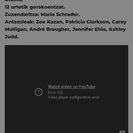
12 urtetik gorakoentzat.
Zuzendaritza:
Maria Schrader.
Antzezleak:
Zoe Kazan
,
Patricia Clarkson
,
Carey
Mulligan
,
André Braugher
,
Jennifer Ehle
,
Ashley
Judd
.