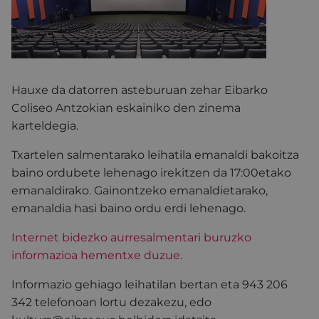
Hauxe da datorren asteburuan zehar Eibarko
Coliseo Antzokian eskainiko den zinema
karteldegia.
Txartelen salmentarako leihatila emanaldi bakoitza
baino ordubete lehenago irekitzen da 17:00etako
emanaldirako. Gainontzeko emanaldietarako,
emanaldia hasi baino ordu erdi lehenago.
Internet bidezko aurresalmentari buruzko
informazioa hementxe duzue
.
Informazio gehiago leihatilan bertan eta 943 206
342 telefonoan lortu dezakezu, edo