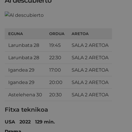
Al descubierto
EGUNA
ORDUA
ARETOA
Larunbata 28
19:45
SALA 2 ARETOA
Larunbata 28
22:30
SALA 2 ARETOA
Igandea 29
17:00
SALA 2 ARETOA
Igandea 29
20:00
SALA 2 ARETOA
Astelehena 30
20:30
SALA 2 ARETOA
Fitxa teknikoa
USA 2022 129 min.
Drama.