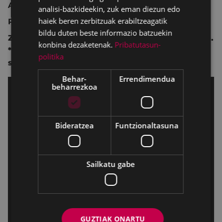
Animazioa.
analisi-bazkideekin, zuk eman diezun edo
haiek beren zerbitzuak erabiltzeagatik
Publiko guztientzat.
bildu duten beste informazio batzuekin
Zuzendaritza:
Toby Genkel
,
Florian Westermann.
konbina dezaketenak.
Pribatutasun-
*Sustapeneko filma. !,5 €ko deskontua
politika
sarreretan.
Behar-
Errendimendua
beharrezkoa
Bideratzea
Funtzionaltasuna
Sailkatu gabe
GUZTIAK ONARTU