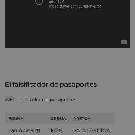
El falsificador de pasaportes
EGUNA
ORDUA
ARETOA
Larunbata 28
16:30
SALA 1 ARETOA