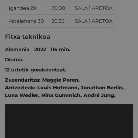
Igandea 29
20:00
SALA 1 ARETOA
Astelehena 30
20:30
SALA 1 ARETOA
Fitxa teknikoa
Alemania 2022 116 min.
Drama.
12 urtetik gorakoentzat.
Zuzendaritza:
Maggie Peren.
Antzezleak:
Louis Hofmann
,
Jonathan Berlin
,
Luna Wedler
,
Nina Gummich
,
André Jung
.