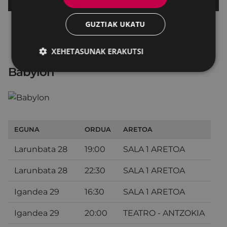
GUZTIAK UKATU
XEHETASUNAK ERAKUTSI
Babylon
EGUNA
ORDUA
ARETOA
Larunbata 28
19:00
SALA 1 ARETOA
Larunbata 28
22:30
SALA 1 ARETOA
Igandea 29
16:30
SALA 1 ARETOA
Igandea 29
20:00
TEATRO - ANTZOKIA