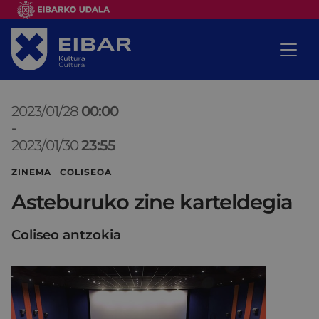
2023/01/28
00:00
-
2023/01/30
23:55
ZINEMA COLISEOA
Asteburuko zine karteldegia
Coliseo antzokia