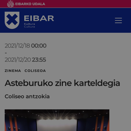
2021/12/18
00:00
-
2021/12/20
23:55
ZINEMA COLISEOA
Asteburuko zine karteldegia
Coliseo antzokia