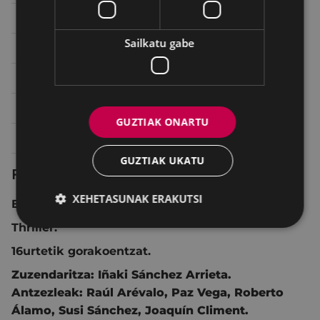
Larunbata 18
19:45
SALA 2 ARETOA
Sailkatu gabe
Larunbata 18
22:30
SALA 2 ARETOA
Igandea 19
17:00
SALA 2 ARETOA
Igandea 19
20:00
SALA 2 ARETOA
GUZTIAK ONARTU
Astelehena 20
20:30
SALA 2 ARETOA
GUZTIAK UKATU
Fitxa teknikoa
XEHETASUNAK ERAKUTSI
Espainia 2021 111 min.
Thriller.
16urtetik gorakoentzat.
Zuzendaritza:
Iñaki Sánchez Arrieta.
Antzezleak:
Raúl Arévalo
,
Paz Vega
,
Roberto
Álamo
,
Susi Sánchez
,
Joaquín Climent.