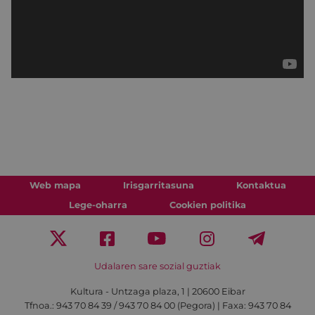
Web mapa
Irisgarritasuna
Kontaktua
Lege-oharra
Cookien politika
Udalaren sare sozial guztiak
Kultura - Untzaga plaza, 1 | 20600 Eibar
Tfnoa.:
943 70 84 39 / 943 70 84 00 (Pegora)
| Faxa: 943 70 84