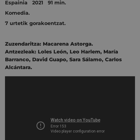
Espainia 2021 91 min.
Komedia.
7 urtetik gorakoentzat.
Zuzendaritza:
Macarena Astorga.
Antzezleak:
Loles León
,
Leo Harlem
,
María
Barranco
,
David Guapo
,
Sara Sálamo
,
Carlos
Alcántara
.