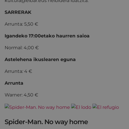
kultura@eibar.eus helbidera idatzita.
SARRERAK
Arrunta
:
5,50 €
Igandeko 17:00etako haurren saioa
Normal: 4,00 €
Astelehena ikuslearen eguna
Arrunta
:
4 €
Arrunta
Warner: 4,50 €
Spider-Man. No way home