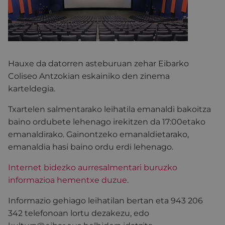
Hauxe da datorren asteburuan zehar Eibarko
Coliseo Antzokian eskainiko den zinema
karteldegia.
Txartelen salmentarako leihatila emanaldi bakoitza
baino ordubete lehenago irekitzen da 17:00etako
emanaldirako. Gainontzeko emanaldietarako,
emanaldia hasi baino ordu erdi lehenago.
Internet bidezko aurresalmentari buruzko
informazioa hementxe duzue
.
Informazio gehiago leihatilan bertan eta 943 206
342 telefonoan lortu dezakezu, edo