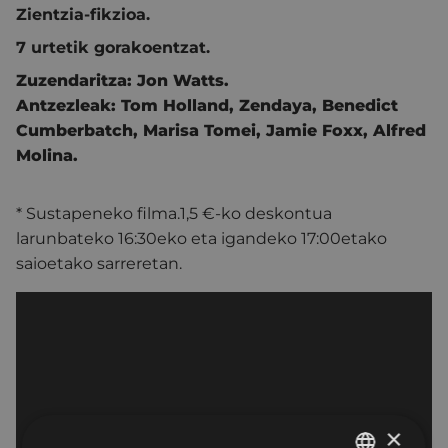
Zientzia-fikzioa.
7 urtetik gorakoentzat.
Zuzendaritza:
Jon Watts.
Antzezleak:
Tom Holland
,
Zendaya
,
Benedict
Cumberbatch
,
Marisa Tomei
,
Jamie Foxx
,
Alfred
Molina.
* Sustapeneko filma.1,5 €-ko deskontua
larunbateko 16:30eko eta igandeko 17:00etako
saioetako sarreretan.
×