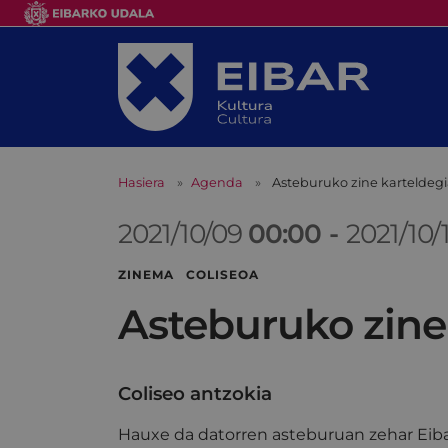
Hasiera
Agenda
Asteburuko zine karteldeg
2021/10/09
00:00
-
2021/10/
ZINEMA COLISEOA
Asteburuko zine
Coliseo antzokia
Hauxe da datorren asteburuan zehar Eiba