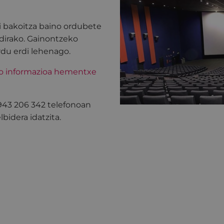
i bakoitza baino ordubete
dirako. Gainontzeko
rdu erdi lehenago.
ko informazioa hementxe
 943 206 342 telefonoan
bidera idatzita.