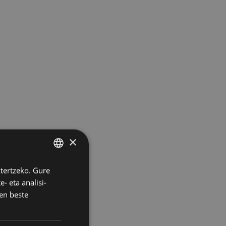
×
ztertzeko. Gure
BASQUE
- eta analisi-
SPANISH
en beste