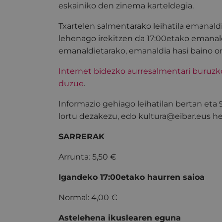
eskainiko den zinema karteldegia.
Txartelen salmentarako leihatila emanald
lehenago irekitzen da 17:00etako emanal
emanaldietarako, emanaldia hasi baino o
Internet bidezko aurresalmentari buruz
duzue
.
Informazio gehiago leihatilan bertan eta
lortu dezakezu, edo kultura@eibar.eus hel
SARRERAK
Arrunta
:
5,50 €
Igandeko 17:00etako haurren saioa
Normal: 4,00 €
Astelehena ikuslearen eguna