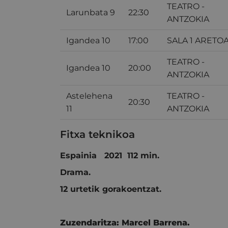
TEATRO -
Larunbata 9
22:30
ANTZOKIA
Igandea 10
17:00
SALA 1 ARETO
TEATRO -
Igandea 10
20:00
ANTZOKIA
Astelehena
TEATRO -
20:30
11
ANTZOKIA
Fitxa teknikoa
Espainia 2021 112 min.
Drama.
12 urtetik gorakoentzat.
Zuzendaritza:
Marcel Barrena.