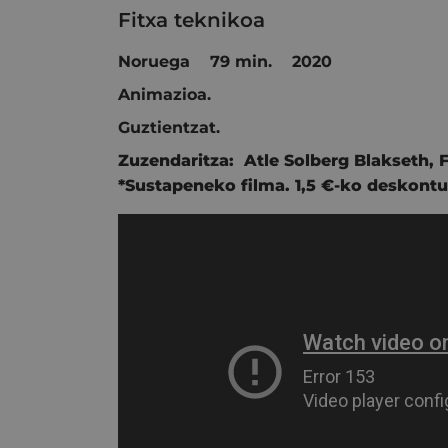
Fitxa teknikoa
Noruega 79 min. 2020
Animazioa.
Guztientzat.
Zuzendaritza:
Atle Solberg Blakseth,
*Sustapeneko filma. 1,5 €-ko deskontu