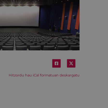
Hitzordu hau iCal formatuan deskargatu