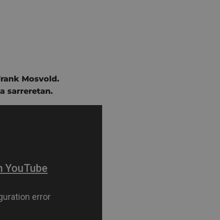
Frank Mosvold.
a sarreretan.