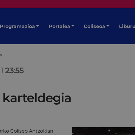
Programazioa
Portalea
Coliseoa
Libur
ia
11
23:55
 karteldegia
rko Coliseo Antzokian