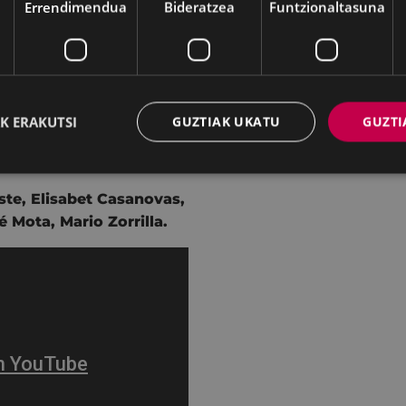
Errendimendua
Bideratzea
Funtzionaltasuna
K ERAKUTSI
GUZTIAK UKATU
GUZTI
ste,
Elisabet Casanovas,
é Mota,
Mario Zorrilla.