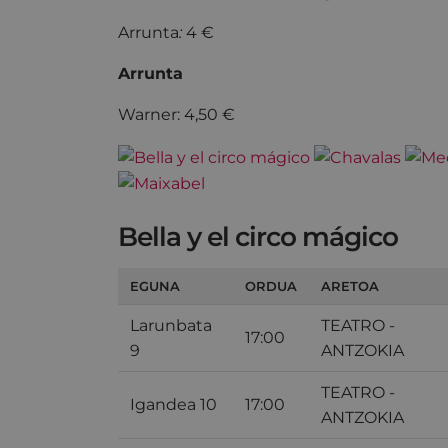
Arrunta
:
4 €
Arrunta
Warner: 4,50 €
Bella y el circo mágico
EGUNA
ORDUA
ARETOA
Larunbata
TEATRO -
17:00
9
ANTZOKIA
TEATRO -
Igandea 10
17:00
ANTZOKIA