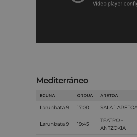
Mediterráneo
EGUNA
ORDUA
ARETOA
Larunbata 9
17:00
SALA 1 ARETO
TEATRO -
Larunbata 9
19:45
ANTZOKIA