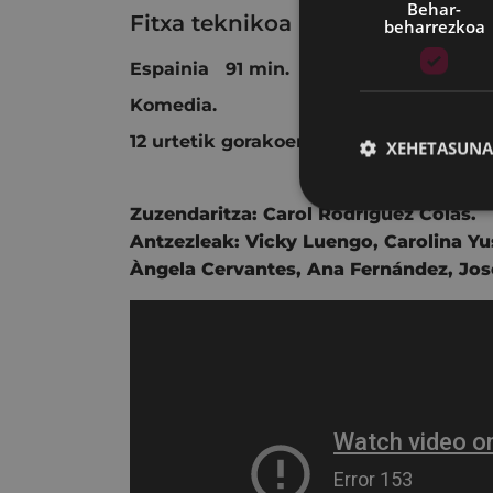
Behar-
Fitxa teknikoa
beharrezkoa
Espainia 91 min. 2021
Komedia.
12 urtetik gorakoentzat.
XEHETASUNA
Zuzendaritza:
Carol Rodríguez Colás.
Antzezleak:
Vicky Luengo,
Carolina Yu
Àngela Cervantes,
Ana Fernández,
Jos