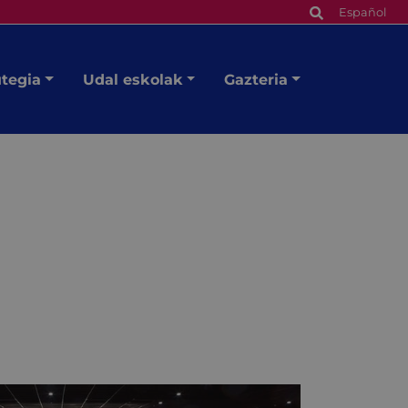
Español
utegia
Udal eskolak
Gazteria