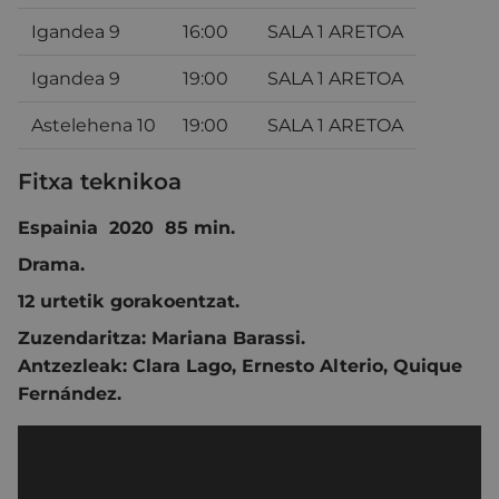
Igandea 9
16:00
SALA 1 ARETOA
Igandea 9
19:00
SALA 1 ARETOA
Astelehena 10
19:00
SALA 1 ARETOA
Fitxa teknikoa
Espainia 2020 85 min.
Drama.
12 urtetik gorakoentzat.
Zuzendaritza:
Mariana Barassi
.
Antzezleak:
Clara Lago
,
Ernesto Alterio
,
Quique
Fernández.