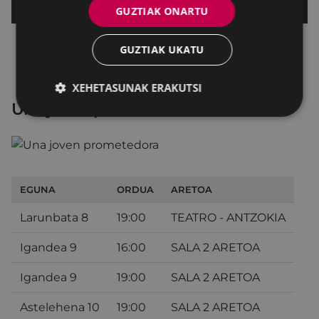
GUZTIAK ONARTU
GUZTIAK UKATU
XEHETASUNAK ERAKUTSI
Una joven prometedora
EGUNA
ORDUA
ARETOA
Larunbata 8
19:00
TEATRO - ANTZOKIA
Igandea 9
16:00
SALA 2 ARETOA
Igandea 9
19:00
SALA 2 ARETOA
Astelehena 10
19:00
SALA 2 ARETOA