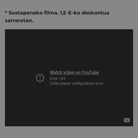
* Sustapeneko filma. 1,5 €-ko deskontua
sarreretan.