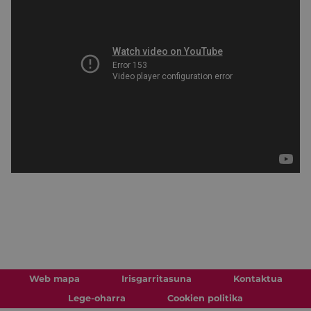
Web mapa
Irisgarritasuna
Kontaktua
Lege-oharra
Cookien politika