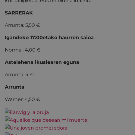
kultura@eibar.eus helbidera idatzita.
SARRERAK
Arrunta
:
5,50 €
Igandeko 17:00etako haurren saioa
Normal: 4,00 €
Astelehena ikuslearen eguna
Arrunta
:
4 €
Arrunta
Warner: 4,50 €