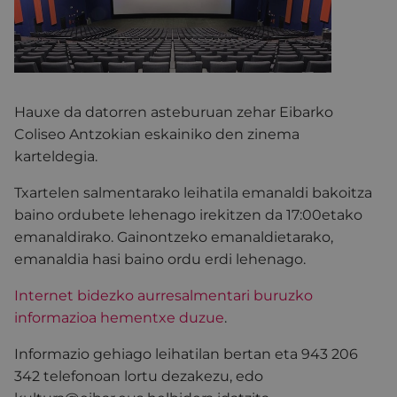
Hauxe da datorren asteburuan zehar Eibarko
Coliseo Antzokian eskainiko den zinema
karteldegia.
Txartelen salmentarako leihatila emanaldi bakoitza
baino ordubete lehenago irekitzen da 17:00etako
emanaldirako. Gainontzeko emanaldietarako,
emanaldia hasi baino ordu erdi lehenago.
Internet bidezko aurresalmentari buruzko
informazioa hementxe duzue
.
Informazio gehiago leihatilan bertan eta 943 206
342 telefonoan lortu dezakezu, edo