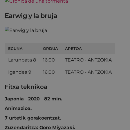
Earwig y la bruja
EGUNA
ORDUA
ARETOA
Larunbata 8
16:00
TEATRO - ANTZOKIA
Igandea 9
16:00
TEATRO - ANTZOKIA
Fitxa teknikoa
Japonia 2020 82 min.
Animazioa.
7 urtetik gorakoentzat.
Zuzendaritza:
Goro Miyazaki.