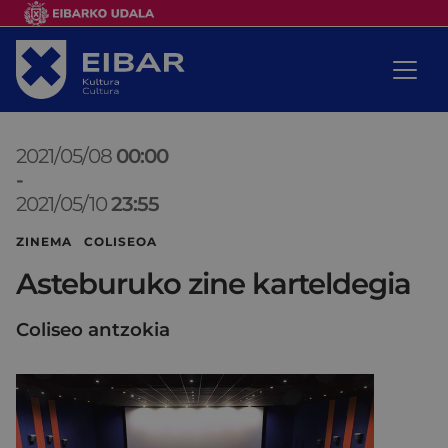
2021/05/08
00:00
-
2021/05/10
23:55
ZINEMA COLISEOA
Asteburuko zine karteldegia
Coliseo antzokia