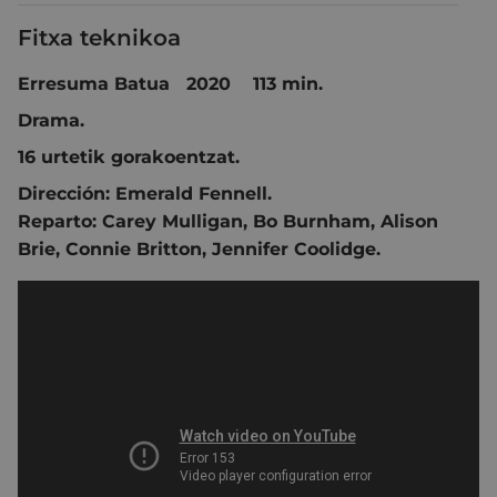
Fitxa teknikoa
Erresuma Batua 2020 113 min.
Drama.
16 urtetik gorakoentzat.
Dirección:
Emerald Fennell.
Reparto:
Carey Mulligan
,
Bo Burnham
,
Alison
Brie
,
Connie Britton
,
Jennifer Coolidge.