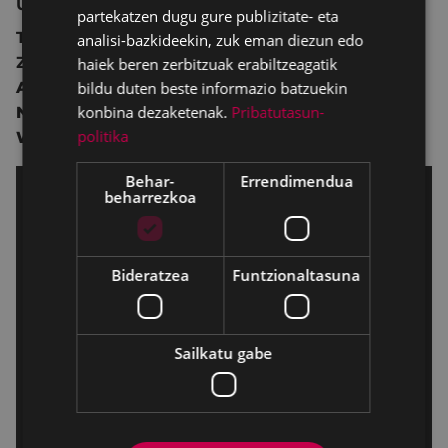
USA 2021 100 min.
partekatzen dugu gure publizitate- eta
Thrillerra.
analisi-bazkideekin, zuk eman diezun edo
Zuzendaritza:
Taylor Sheridan.
haiek beren zerbitzuak erabiltzeagatik
bildu duten beste informazio batzuekin
Antzezleak:
Angelina Jolie,
Jon Bernthal,
konbina dezaketenak.
Pribatutasun-
Nicholas Hoult,
Aidan Gillen,
Tyler Perry,
Jake
politika
Weber.
Behar-
Errendimendua
beharrezkoa
Bideratzea
Funtzionaltasuna
Sailkatu gabe