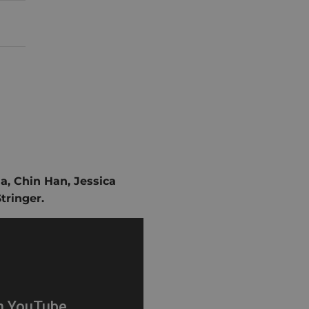
da
,
Chin Han
,
Jessica
Stringer
.