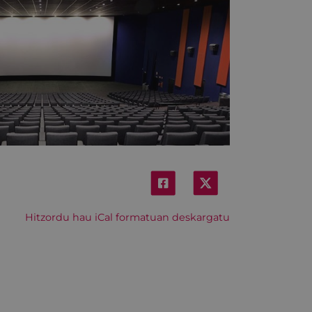
Hitzordu hau iCal formatuan deskargatu