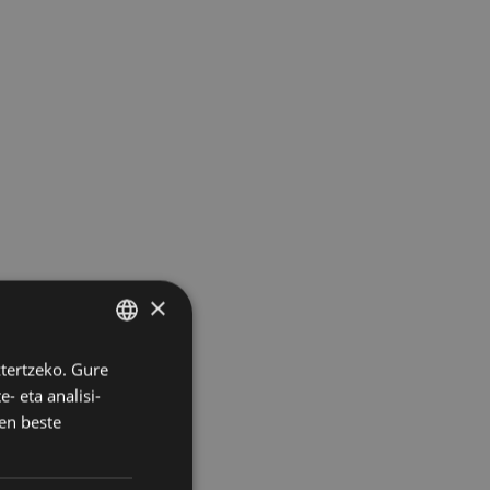
×
ztertzeko. Gure
BASQUE
- eta analisi-
SPANISH
en beste