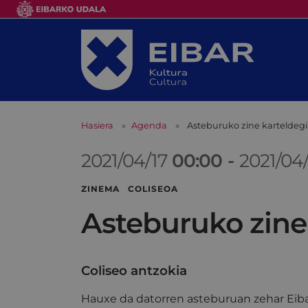
Hasiera
Agenda
Asteburuko zine karteldeg
2021/04/17
00:00
-
2021/04
ZINEMA COLISEOA
Asteburuko zine
Coliseo antzokia
Hauxe da datorren asteburuan zehar Eiba