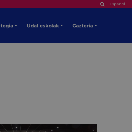
Español
utegia
Udal eskolak
Gazteria