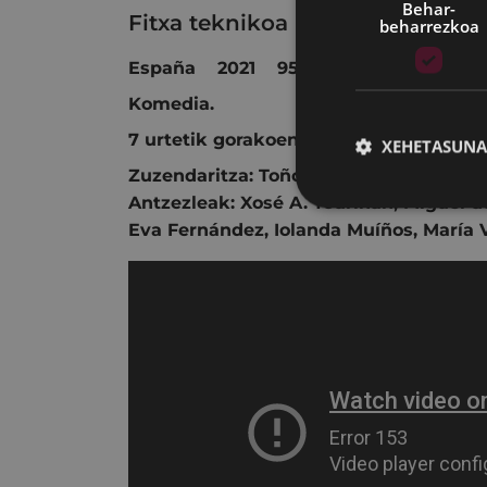
Behar-
Fitxa teknikoa
beharrezkoa
España 2021 95 min.
Komedia.
7 urtetik gorakoentzat.
XEHETASUNA
Zuzendaritza:
Toño López
.
Antzezleak:
Xosé A. Touriñán
,
Miguel de
Eva Fernández
,
Iolanda Muíños
,
María 