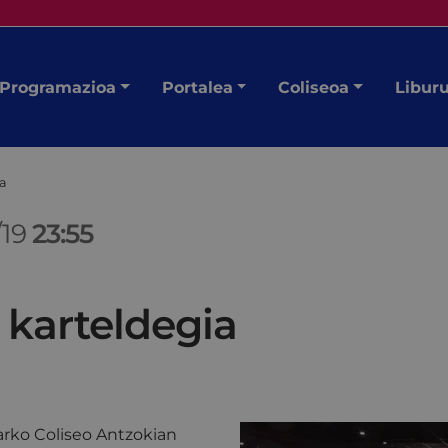
Programazioa
Portalea
Coliseoa
Libur
ia
/19
23:55
 karteldegia
rko Coliseo Antzokian