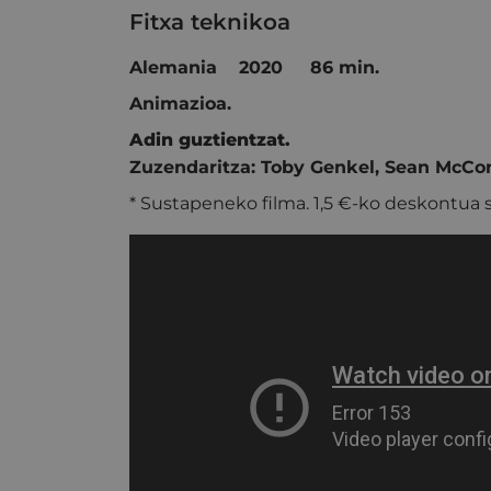
Fitxa teknikoa
Alemania 2020 86 min.
Animazioa.
Adin guztientzat.
Zuzendaritza:
Toby Genkel
,
Sean McCo
* Sustapeneko filma. 1,5 €-ko deskontua s