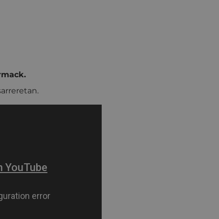
rmack.
arreretan.