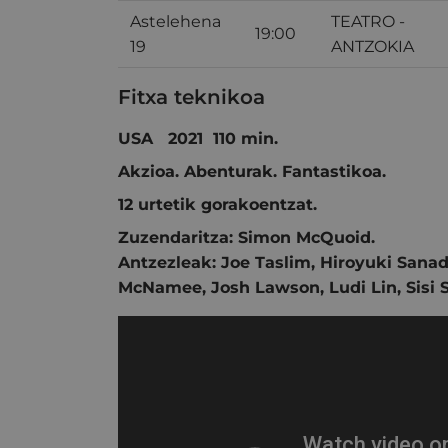
Astelehena
TEATRO -
19:00
19
ANTZOKIA
Fitxa teknikoa
USA 2021 110 min.
Akzioa. Abenturak. Fantastikoa.
12 urtetik gorakoentzat.
Zuzendaritza:
Simon McQuoid
.
Antzezleak:
Joe Taslim
,
Hiroyuki Sana
McNamee
,
Josh Lawson
,
Ludi Lin
,
Sisi 