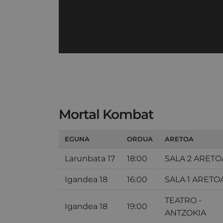
Mortal Kombat
EGUNA
ORDUA
ARETOA
Larunbata 17
18:00
SALA 2 ARETO
Igandea 18
16:00
SALA 1 ARETO
TEATRO -
Igandea 18
19:00
ANTZOKIA