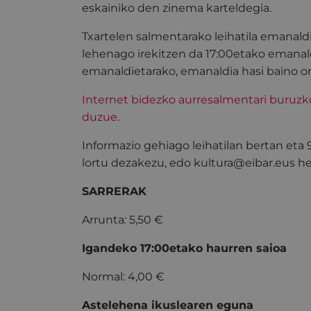
eskainiko den zinema karteldegia.
Txartelen salmentarako leihatila emanald
lehenago irekitzen da 17:00etako emanal
emanaldietarako, emanaldia hasi baino o
Internet bidezko aurresalmentari buruz
duzue
.
Informazio gehiago leihatilan bertan eta
lortu dezakezu, edo kultura@eibar.eus hel
SARRERAK
Arrunta
:
5,50 €
Igandeko 17:00etako haurren saioa
Normal: 4,00 €
Astelehena ikuslearen eguna