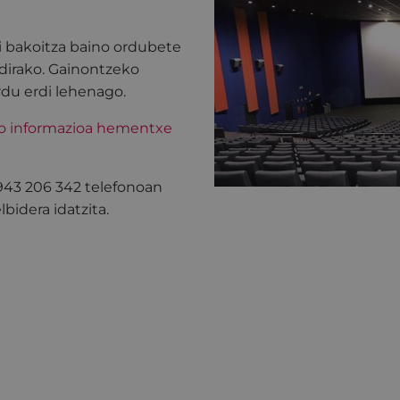
i bakoitza baino ordubete
dirako. Gainontzeko
rdu erdi lehenago.
ko informazioa hementxe
 943 206 342 telefonoan
bidera idatzita.