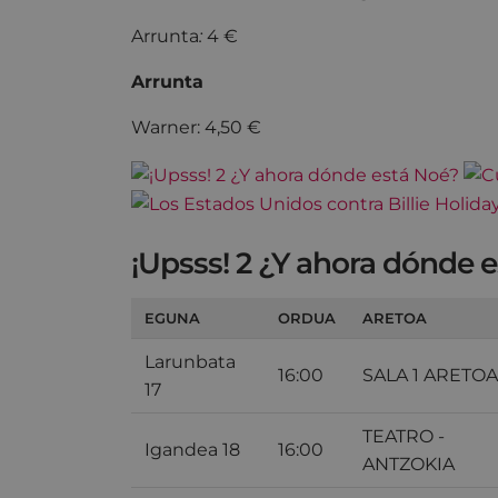
Arrunta
:
4 €
Arrunta
Warner: 4,50 €
¡Upsss! 2 ¿Y ahora dónde 
EGUNA
ORDUA
ARETOA
Larunbata
16:00
SALA 1 ARETOA
17
TEATRO -
Igandea 18
16:00
ANTZOKIA