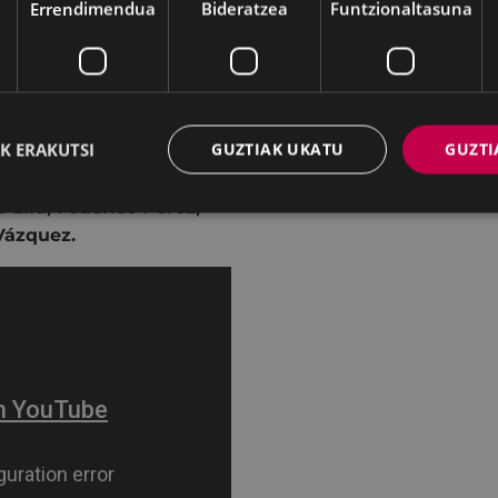
Errendimendua
Bideratzea
Funtzionaltasuna
K ERAKUTSI
GUZTIAK UKATU
GUZTI
 Lira
,
Federico Pérez
,
Vázquez.