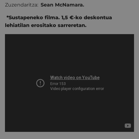
Zuzendaritza:
Sean McNamara
.
*Sustapeneko filma. 1,5 €-ko deskontua
lehiatilan erositako sarreretan.