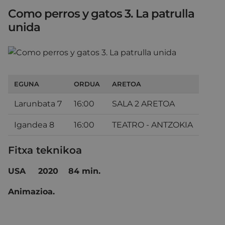
Como perros y gatos 3. La patrulla
unida
EGUNA
ORDUA
ARETOA
Larunbata 7
16:00
SALA 2 ARETOA
Igandea 8
16:00
TEATRO - ANTZOKIA
Fitxa teknikoa
USA 2020 84 min.
Animazioa.