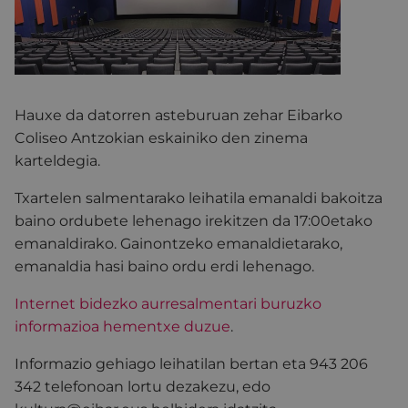
Hauxe da datorren asteburuan zehar Eibarko
Coliseo Antzokian eskainiko den zinema
karteldegia.
Txartelen salmentarako leihatila emanaldi bakoitza
baino ordubete lehenago irekitzen da 17:00etako
emanaldirako. Gainontzeko emanaldietarako,
emanaldia hasi baino ordu erdi lehenago.
Internet bidezko aurresalmentari buruzko
informazioa hementxe duzue
.
Informazio gehiago leihatilan bertan eta 943 206
342 telefonoan lortu dezakezu, edo