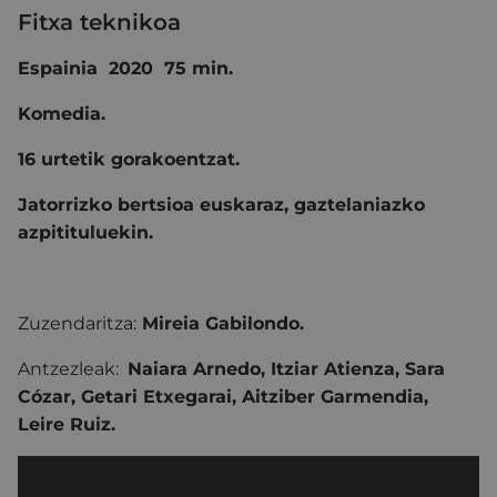
Fitxa teknikoa
Espainia 2020 75 min.
Komedia.
16 urtetik gorakoentzat.
Jatorrizko bertsioa euskaraz, gaztelaniazko
azpitituluekin.
Zuzendaritza:
Mireia Gabilondo
.
Antzezleak:
Naiara Arnedo
,
Itziar Atienza, Sara
Cózar, Getari Etxegarai, Aitziber Garmendia,
Leire Ruiz.