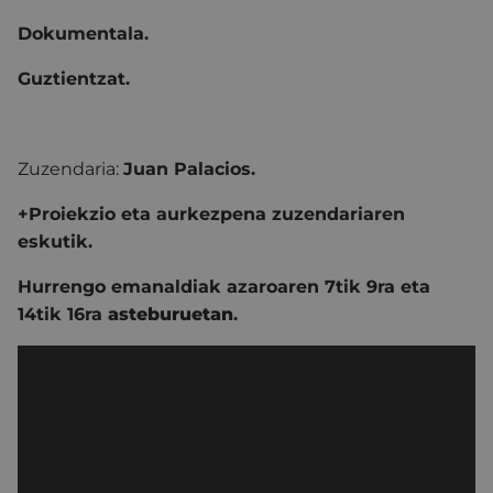
Dokumentala.
Guztientzat.
Zuzendaria:
Juan Palacios.
+Proiekzio eta aurkezpena zuzendariaren
eskutik.
Hurrengo emanaldiak azaroaren 7tik 9ra eta
14tik 16ra
asteburuetan
.