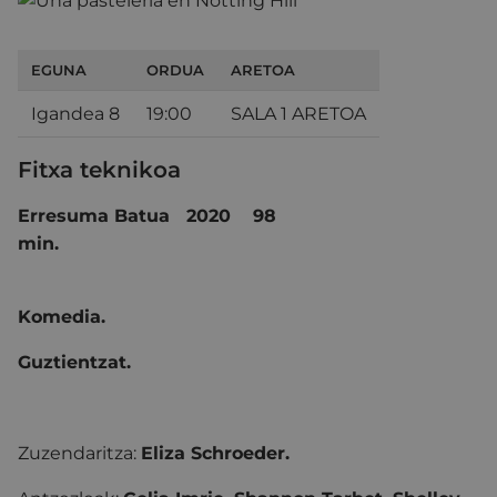
EGUNA
ORDUA
ARETOA
Igandea 8
19:00
SALA 1 ARETOA
Fitxa teknikoa
Erresuma Batua 2020 98
mi
Komedia.
Guztientzat.
Zuzendaritza:
Eliza Schroeder
.