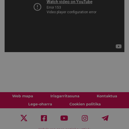
Web mapa
Irisgarritasuna
Kontaktua
Lege-oharra
Cookien politika