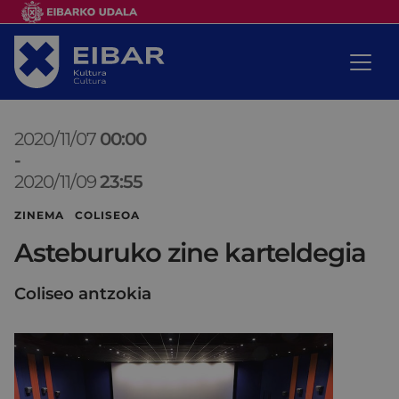
2020/11/07
00:00
-
2020/11/09
23:55
ZINEMA COLISEOA
Asteburuko zine karteldegia
Coliseo antzokia