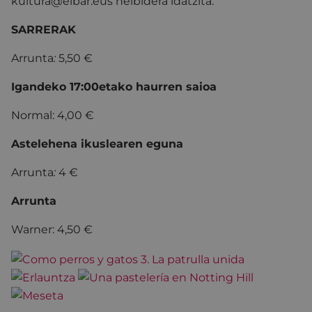
kultura@eibar.eus helbidera idatzita.
SARRERAK
Arrunta
:
5,50 €
Igandeko 17:00etako haurren saioa
Normal: 4,00 €
Astelehena ikuslearen eguna
Arrunta
:
4 €
Arrunta
Warner: 4,50 €