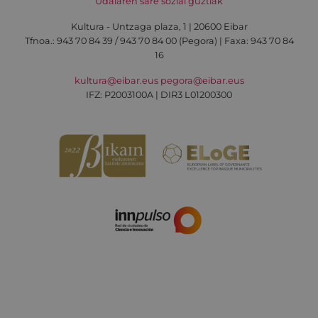
Udalaren sare sozial guztiak
Kultura - Untzaga plaza, 1 | 20600 Eibar
Tfnoa.:
943 70 84 39 / 943 70 84 00 (Pegora)
| Faxa: 943 70 84
16
kultura@eibar.eus
pegora@eibar.eus
IFZ: P2003100A | DIR3 L01200300